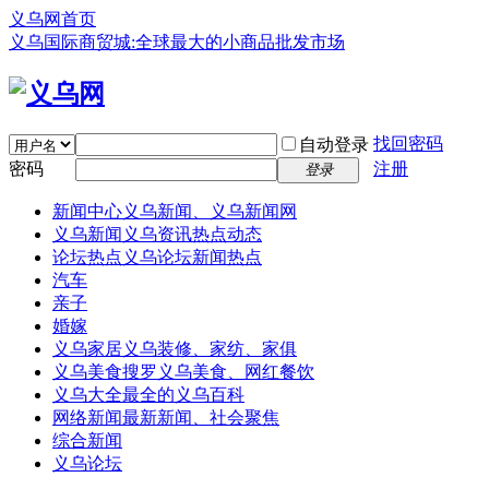
义乌网首页
义乌国际商贸城:全球最大的小商品批发市场
找回密码
自动登录
密码
注册
登录
新闻中心
义乌新闻、义乌新闻网
义乌新闻
义乌资讯热点动态
论坛热点
义乌论坛新闻热点
汽车
亲子
婚嫁
义乌家居
义乌装修、家纺、家俱
义乌美食
搜罗义乌美食、网红餐饮
义乌大全
最全的义乌百科
网络新闻
最新新闻、社会聚焦
综合新闻
义乌论坛