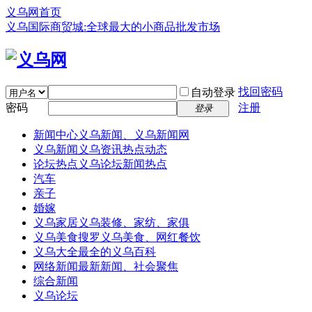
义乌网首页
义乌国际商贸城:全球最大的小商品批发市场
找回密码
自动登录
密码
注册
登录
新闻中心
义乌新闻、义乌新闻网
义乌新闻
义乌资讯热点动态
论坛热点
义乌论坛新闻热点
汽车
亲子
婚嫁
义乌家居
义乌装修、家纺、家俱
义乌美食
搜罗义乌美食、网红餐饮
义乌大全
最全的义乌百科
网络新闻
最新新闻、社会聚焦
综合新闻
义乌论坛