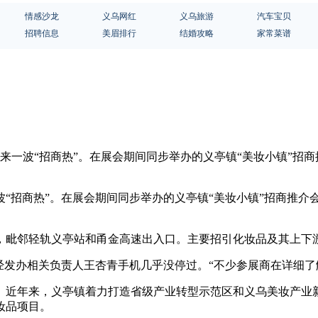
情感沙龙
义乌网红
义乌旅游
汽车宝贝
招聘信息
美眉排行
结婚攻略
家常菜谱
来一波“招商热”。在展会期间同步举办的义亭镇“美妆小镇”招
“招商热”。在展会期间同步举办的义亭镇“美妆小镇”招商推介会
，毗邻轻轨义亭站和甬金高速出入口。主要招引化妆品及其上下
经发办相关负责人王杏青手机几乎没停过。“不少参展商在详细了
。近年来，义亭镇着力打造省级产业转型示范区和义乌美妆产业新
妆品项目。