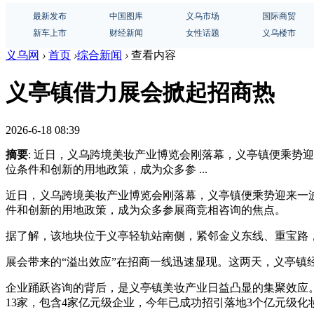
最新发布
中国图库
义乌市场
国际商贸
新车上市
财经新闻
女性话题
义乌楼市
义乌网
›
首页
›
综合新闻
›
查看内容
义亭镇借力展会掀起招商热
2026-6-18 08:39
摘要
: 近日，义乌跨境美妆产业博览会刚落幕，义亭镇便乘势迎
位条件和创新的用地政策，成为众多参 ...
近日，义乌跨境美妆产业博览会刚落幕，义亭镇便乘势迎来一波
件和创新的用地政策，成为众多参展商竞相咨询的焦点。
据了解，该地块位于义亭轻轨站南侧，紧邻金义东线、重宝路
展会带来的“溢出效应”在招商一线迅速显现。这两天，义亭镇
企业踊跃咨询的背后，是义亭镇美妆产业日益凸显的集聚效应
13家，包含4家亿元级企业，今年已成功招引落地3个亿元级化