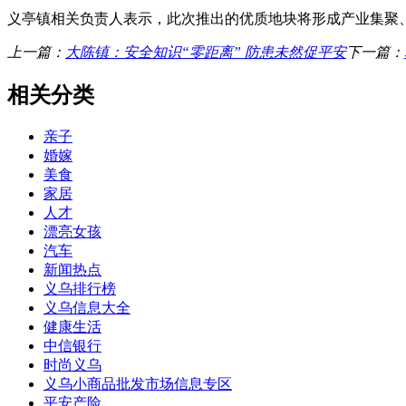
义亭镇相关负责人表示，此次推出的优质地块将形成产业集聚
上一篇：
大陈镇：安全知识“零距离” 防患未然促平安
下一篇：
相关分类
亲子
婚嫁
美食
家居
人才
漂亮女孩
汽车
新闻热点
义乌排行榜
义乌信息大全
健康生活
中信银行
时尚义乌
义乌小商品批发市场信息专区
平安产险