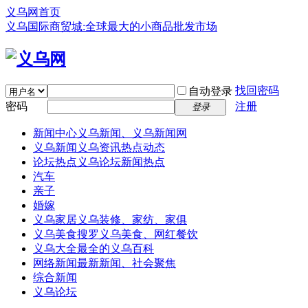
义乌网首页
义乌国际商贸城:全球最大的小商品批发市场
找回密码
自动登录
密码
注册
登录
新闻中心
义乌新闻、义乌新闻网
义乌新闻
义乌资讯热点动态
论坛热点
义乌论坛新闻热点
汽车
亲子
婚嫁
义乌家居
义乌装修、家纺、家俱
义乌美食
搜罗义乌美食、网红餐饮
义乌大全
最全的义乌百科
网络新闻
最新新闻、社会聚焦
综合新闻
义乌论坛