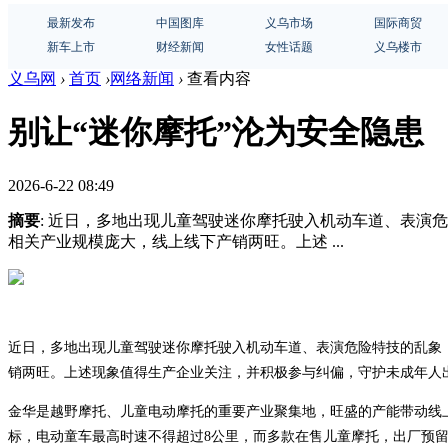
最新发布
中国图库
义乌市场
国际商贸
新车上市
财经新闻
女性话题
义乌楼市
义乌网
›
首页
›
网络新闻
›
查看内容
别让“迷你摩托”沦为安全隐患
2026-6-22 08:49
摘要
: 近日，多地出现儿童驾驶迷你摩托驶入机动车道、表
相关产业规模庞大，线上线下产销两旺。上述 ...
近日，多地出现儿童驾驶迷你摩托驶入机动车道、表演危险特技的乱象
销两旺。上述现象值得生产企业关注，并积极参与纠偏，守护未成年人
金华是越野摩托、儿童电动摩托的重要产业聚集地，旺盛的产能带动线
标，电动童车最高时速不得超过8公里，而多款在售儿童摩托，出厂预留