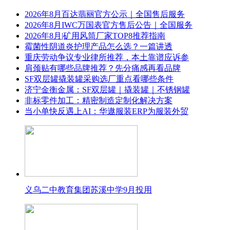
2026年8月百达翡丽官方公示｜全国售后服务
2026年8月IWC万国表官方售后公告｜全国服务
2026年8月|矿用风筒厂家TOP8推荐指南
霉菌性阴道炎护理产品怎么选？一篇讲透
重庆劳动争议专业律所推荐，本土靠谱应诉参
肩颈贴有哪些品牌推荐？先分痛感再看品牌
SF双层罐撬装罐采购选厂重点看哪些条件
济宁金衡金属：SF双层罐｜撬装罐｜不锈钢罐
非标零件加工：精密制造定制化解决方案
当小单快反遇上AI：华遨服装ERP为服装外贸
义乌二中教育集团苏溪中学9月投用