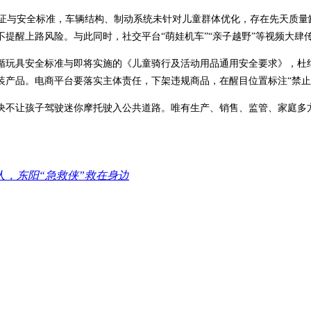
认证与安全标准，车辆结构、制动系统未针对儿童群体优化，存在先天质量
提醒上路风险。与此同时，社交平台“萌娃机车”“亲子越野”等视频大肆
循玩具安全标准与即将实施的《儿童骑行及活动用品通用安全要求》，杜
装产品。电商平台要落实主体责任，下架违规商品，在醒目位置标注“禁止
决不让孩子驾驶迷你摩托驶入公共道路。唯有生产、销售、监管、家庭多
0人，东阳“急救侠”救在身边