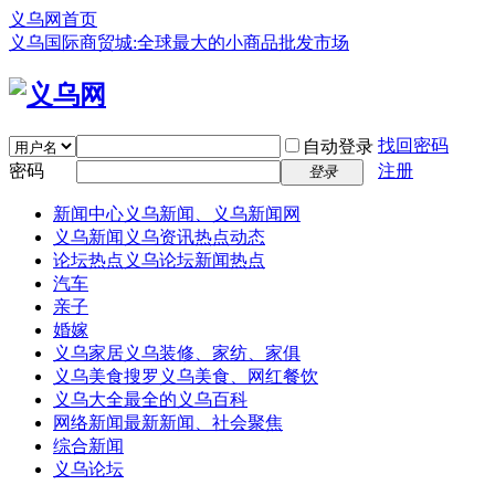
义乌网首页
义乌国际商贸城:全球最大的小商品批发市场
找回密码
自动登录
密码
注册
登录
新闻中心
义乌新闻、义乌新闻网
义乌新闻
义乌资讯热点动态
论坛热点
义乌论坛新闻热点
汽车
亲子
婚嫁
义乌家居
义乌装修、家纺、家俱
义乌美食
搜罗义乌美食、网红餐饮
义乌大全
最全的义乌百科
网络新闻
最新新闻、社会聚焦
综合新闻
义乌论坛