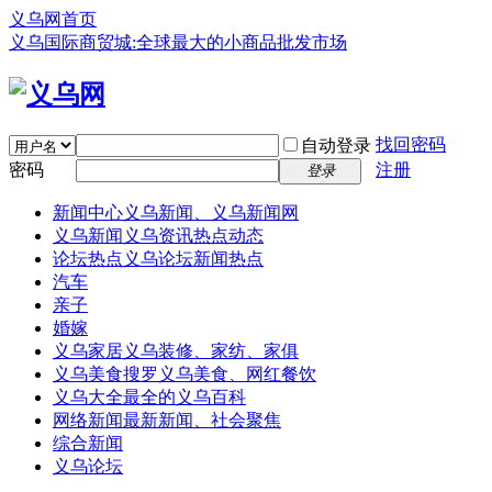
义乌网首页
义乌国际商贸城:全球最大的小商品批发市场
找回密码
自动登录
密码
注册
登录
新闻中心
义乌新闻、义乌新闻网
义乌新闻
义乌资讯热点动态
论坛热点
义乌论坛新闻热点
汽车
亲子
婚嫁
义乌家居
义乌装修、家纺、家俱
义乌美食
搜罗义乌美食、网红餐饮
义乌大全
最全的义乌百科
网络新闻
最新新闻、社会聚焦
综合新闻
义乌论坛