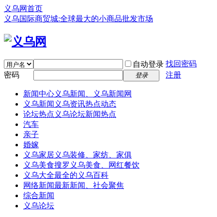
义乌网首页
义乌国际商贸城:全球最大的小商品批发市场
找回密码
自动登录
密码
注册
登录
新闻中心
义乌新闻、义乌新闻网
义乌新闻
义乌资讯热点动态
论坛热点
义乌论坛新闻热点
汽车
亲子
婚嫁
义乌家居
义乌装修、家纺、家俱
义乌美食
搜罗义乌美食、网红餐饮
义乌大全
最全的义乌百科
网络新闻
最新新闻、社会聚焦
综合新闻
义乌论坛