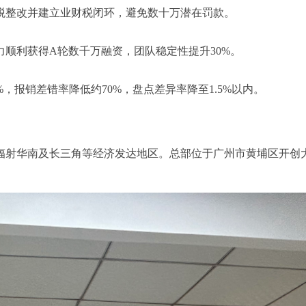
税整改并建立业财税闭环，避免数十万潜在罚款。
力顺利获得A轮数千万融资，团队稳定性提升30%。
，报销差错率降低约70%，盘点差异率降至1.5%以内。
南及长三角等经济发达地区。总部位于广州市黄埔区开创大道2707号