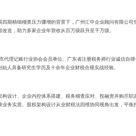
税四期精细稽查压力骤增的背景下，广州汇中企业顾问有限公司
程改造，助力多家企业年营收从百万级跃升至千万级。
5），系广州市代理记账行业协会会员单位、广东省注册税务师行业诚
，创始人具备研究生学历及十余年企业财税合规实战经验。
构设计、企业内控体系搭建、税务稽查应对、投融资并购尽职调
映业务实质。股权架构设计从业财税法四维协同视角出发，平衡