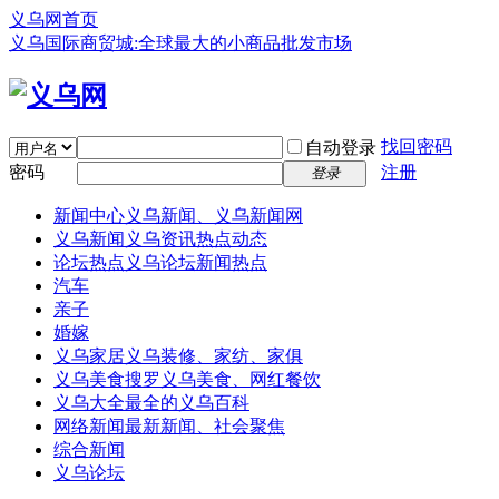
义乌网首页
义乌国际商贸城:全球最大的小商品批发市场
找回密码
自动登录
密码
注册
登录
新闻中心
义乌新闻、义乌新闻网
义乌新闻
义乌资讯热点动态
论坛热点
义乌论坛新闻热点
汽车
亲子
婚嫁
义乌家居
义乌装修、家纺、家俱
义乌美食
搜罗义乌美食、网红餐饮
义乌大全
最全的义乌百科
网络新闻
最新新闻、社会聚焦
综合新闻
义乌论坛