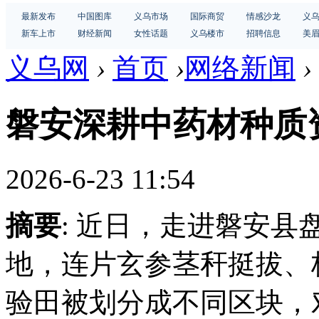
最新发布
中国图库
义乌市场
国际商贸
情感沙龙
义
新车上市
财经新闻
女性话题
义乌楼市
招聘信息
美
义乌网
›
首页
›
网络新闻
›
磐安深耕中药材种质
2026-6-23 11:54
摘要
: 近日，走进磐安
地，连片玄参茎秆挺拔、
验田被划分成不同区块，