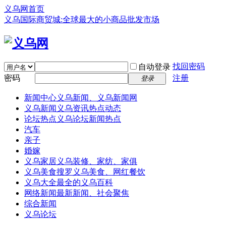
义乌网首页
义乌国际商贸城:全球最大的小商品批发市场
找回密码
自动登录
密码
注册
登录
新闻中心
义乌新闻、义乌新闻网
义乌新闻
义乌资讯热点动态
论坛热点
义乌论坛新闻热点
汽车
亲子
婚嫁
义乌家居
义乌装修、家纺、家俱
义乌美食
搜罗义乌美食、网红餐饮
义乌大全
最全的义乌百科
网络新闻
最新新闻、社会聚焦
综合新闻
义乌论坛