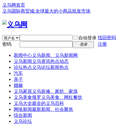
义乌网首页
义乌国际商贸城:全球最大的小商品批发市场
找回密码
自动登录
密码
注册
登录
新闻中心
义乌新闻、义乌新闻网
义乌新闻
义乌资讯热点动态
论坛热点
义乌论坛新闻热点
汽车
亲子
婚嫁
义乌家居
义乌装修、家纺、家俱
义乌美食
搜罗义乌美食、网红餐饮
义乌大全
最全的义乌百科
网络新闻
最新新闻、社会聚焦
综合新闻
义乌论坛