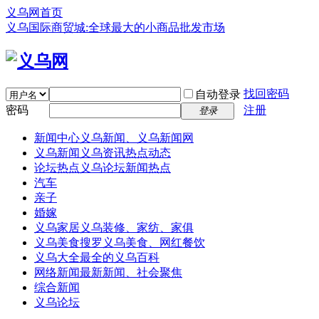
义乌网首页
义乌国际商贸城:全球最大的小商品批发市场
找回密码
自动登录
密码
注册
登录
新闻中心
义乌新闻、义乌新闻网
义乌新闻
义乌资讯热点动态
论坛热点
义乌论坛新闻热点
汽车
亲子
婚嫁
义乌家居
义乌装修、家纺、家俱
义乌美食
搜罗义乌美食、网红餐饮
义乌大全
最全的义乌百科
网络新闻
最新新闻、社会聚焦
综合新闻
义乌论坛