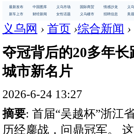
最新发布
中国图库
义乌市场
国际商贸
情感沙龙
义
新车上市
财经新闻
女性话题
义乌楼市
招聘信息
美
义乌网
›
首页
›
综合新闻
›
夺冠背后的20多年长
城市新名片
2026-6-24 13:27
摘要
: 首届“吴越杯”浙
历经鏖战，问鼎冠军。 这