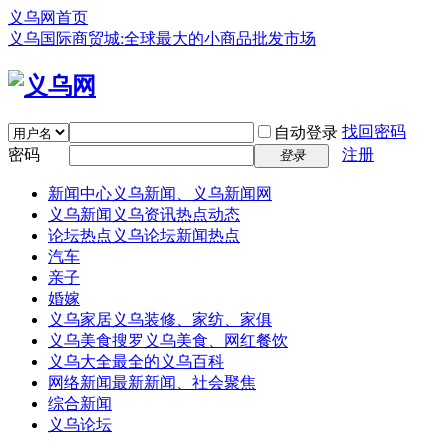
义乌网首页
义乌国际商贸城:全球最大的小商品批发市场
找回密码
自动登录
密码
注册
登录
新闻中心
义乌新闻、义乌新闻网
义乌新闻
义乌资讯热点动态
论坛热点
义乌论坛新闻热点
汽车
亲子
婚嫁
义乌家居
义乌装修、家纺、家俱
义乌美食
搜罗义乌美食、网红餐饮
义乌大全
最全的义乌百科
网络新闻
最新新闻、社会聚焦
综合新闻
义乌论坛