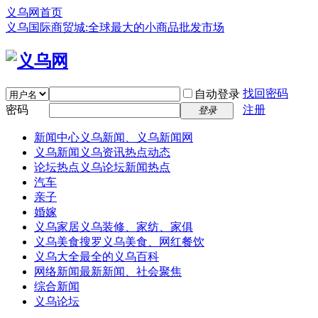
义乌网首页
义乌国际商贸城:全球最大的小商品批发市场
找回密码
自动登录
密码
注册
登录
新闻中心
义乌新闻、义乌新闻网
义乌新闻
义乌资讯热点动态
论坛热点
义乌论坛新闻热点
汽车
亲子
婚嫁
义乌家居
义乌装修、家纺、家俱
义乌美食
搜罗义乌美食、网红餐饮
义乌大全
最全的义乌百科
网络新闻
最新新闻、社会聚焦
综合新闻
义乌论坛