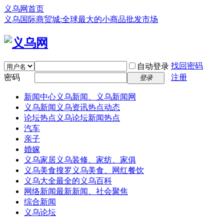
义乌网首页
义乌国际商贸城:全球最大的小商品批发市场
找回密码
自动登录
密码
注册
登录
新闻中心
义乌新闻、义乌新闻网
义乌新闻
义乌资讯热点动态
论坛热点
义乌论坛新闻热点
汽车
亲子
婚嫁
义乌家居
义乌装修、家纺、家俱
义乌美食
搜罗义乌美食、网红餐饮
义乌大全
最全的义乌百科
网络新闻
最新新闻、社会聚焦
综合新闻
义乌论坛