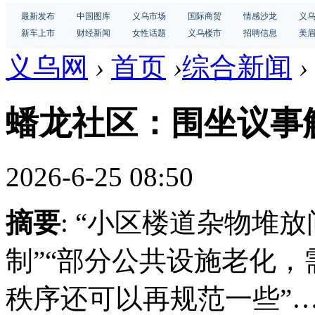
最新发布
中国图库
义乌市场
国际商贸
情感沙龙
义
新车上市
财经新闻
女性话题
义乌楼市
招聘信息
美
义乌网
›
首页
›
综合新闻
›
蟠龙社区：围坐议事
2026-6-25 08:50
摘要
: “小区楼道杂物堆
制”“部分公共设施老化，
秩序还可以再规范一些”