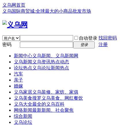
义乌网首页
义乌国际商贸城:全球最大的小商品批发市场
找回密码
自动登录
密码
注册
登录
新闻中心
义乌新闻、义乌新闻网
义乌新闻
义乌资讯热点动态
论坛热点
义乌论坛新闻热点
汽车
亲子
婚嫁
义乌家居
义乌装修、家纺、家俱
义乌美食
搜罗义乌美食、网红餐饮
义乌大全
最全的义乌百科
网络新闻
最新新闻、社会聚焦
综合新闻
义乌论坛