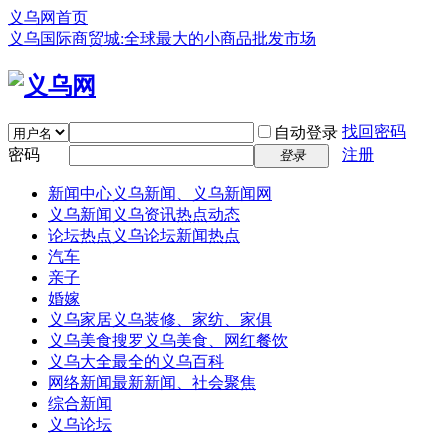
义乌网首页
义乌国际商贸城:全球最大的小商品批发市场
找回密码
自动登录
密码
注册
登录
新闻中心
义乌新闻、义乌新闻网
义乌新闻
义乌资讯热点动态
论坛热点
义乌论坛新闻热点
汽车
亲子
婚嫁
义乌家居
义乌装修、家纺、家俱
义乌美食
搜罗义乌美食、网红餐饮
义乌大全
最全的义乌百科
网络新闻
最新新闻、社会聚焦
综合新闻
义乌论坛