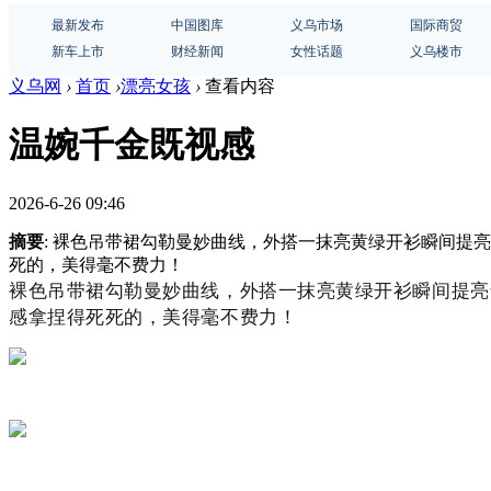
最新发布
中国图库
义乌市场
国际商贸
新车上市
财经新闻
女性话题
义乌楼市
义乌网
›
首页
›
漂亮女孩
›
查看内容
温婉千金既视感
2026-6-26 09:46
摘要
: 裸色吊带裙勾勒曼妙曲线，外搭一抹亮黄绿开衫瞬间提
死的，美得毫不费力！
裸色吊带裙勾勒曼妙曲线，外搭一抹亮黄绿开衫瞬间提亮
感拿捏得死死的，美得毫不费力！