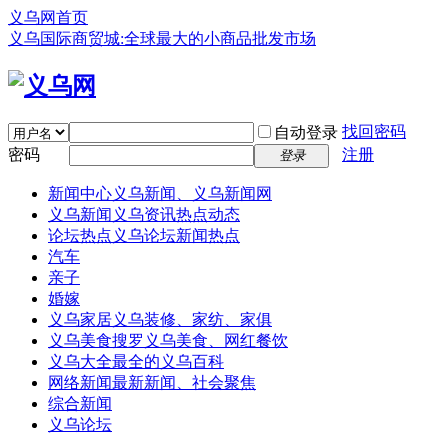
义乌网首页
义乌国际商贸城:全球最大的小商品批发市场
找回密码
自动登录
密码
注册
登录
新闻中心
义乌新闻、义乌新闻网
义乌新闻
义乌资讯热点动态
论坛热点
义乌论坛新闻热点
汽车
亲子
婚嫁
义乌家居
义乌装修、家纺、家俱
义乌美食
搜罗义乌美食、网红餐饮
义乌大全
最全的义乌百科
网络新闻
最新新闻、社会聚焦
综合新闻
义乌论坛