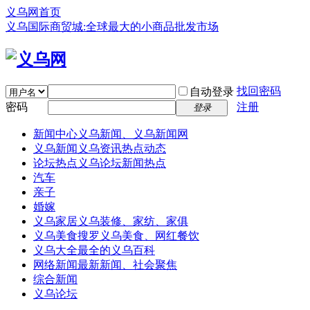
义乌网首页
义乌国际商贸城:全球最大的小商品批发市场
找回密码
自动登录
密码
注册
登录
新闻中心
义乌新闻、义乌新闻网
义乌新闻
义乌资讯热点动态
论坛热点
义乌论坛新闻热点
汽车
亲子
婚嫁
义乌家居
义乌装修、家纺、家俱
义乌美食
搜罗义乌美食、网红餐饮
义乌大全
最全的义乌百科
网络新闻
最新新闻、社会聚焦
综合新闻
义乌论坛