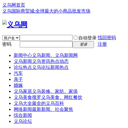
义乌网首页
义乌国际商贸城:全球最大的小商品批发市场
找回密码
自动登录
密码
注册
登录
新闻中心
义乌新闻、义乌新闻网
义乌新闻
义乌资讯热点动态
论坛热点
义乌论坛新闻热点
汽车
亲子
婚嫁
义乌家居
义乌装修、家纺、家俱
义乌美食
搜罗义乌美食、网红餐饮
义乌大全
最全的义乌百科
网络新闻
最新新闻、社会聚焦
综合新闻
义乌论坛