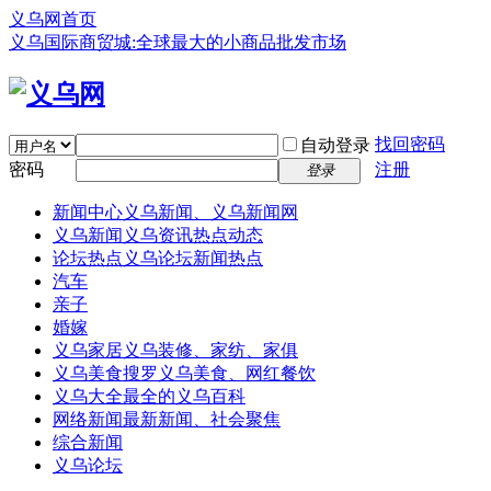
义乌网首页
义乌国际商贸城:全球最大的小商品批发市场
找回密码
自动登录
密码
注册
登录
新闻中心
义乌新闻、义乌新闻网
义乌新闻
义乌资讯热点动态
论坛热点
义乌论坛新闻热点
汽车
亲子
婚嫁
义乌家居
义乌装修、家纺、家俱
义乌美食
搜罗义乌美食、网红餐饮
义乌大全
最全的义乌百科
网络新闻
最新新闻、社会聚焦
综合新闻
义乌论坛