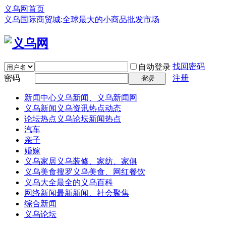
义乌网首页
义乌国际商贸城:全球最大的小商品批发市场
找回密码
自动登录
密码
注册
登录
新闻中心
义乌新闻、义乌新闻网
义乌新闻
义乌资讯热点动态
论坛热点
义乌论坛新闻热点
汽车
亲子
婚嫁
义乌家居
义乌装修、家纺、家俱
义乌美食
搜罗义乌美食、网红餐饮
义乌大全
最全的义乌百科
网络新闻
最新新闻、社会聚焦
综合新闻
义乌论坛