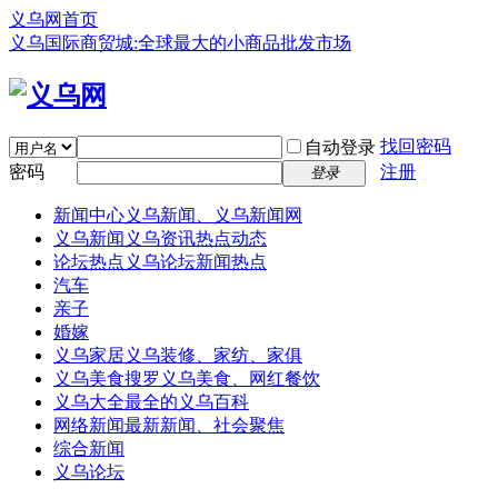
义乌网首页
义乌国际商贸城:全球最大的小商品批发市场
找回密码
自动登录
密码
注册
登录
新闻中心
义乌新闻、义乌新闻网
义乌新闻
义乌资讯热点动态
论坛热点
义乌论坛新闻热点
汽车
亲子
婚嫁
义乌家居
义乌装修、家纺、家俱
义乌美食
搜罗义乌美食、网红餐饮
义乌大全
最全的义乌百科
网络新闻
最新新闻、社会聚焦
综合新闻
义乌论坛