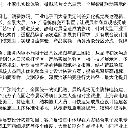
列、小家电实操体验、微型芯片柔光展示、全屋智能联动演示的
厨电、消费数码、工业电子四大品类定制差异化视觉表达逻辑。
、全景大屏、AR 产品拆解交互装置，让观展客商直观感受成
工艺细节，规避反光、静电对展品造成的影响；针对大型工业工
块化构件，适配品牌多场次巡回参展复用需求，所有展台设计搭
习惯规划，实现引流体验、产品实操、商务洽谈分区分流，保障
验，服务内容不局限于出具效果图与施工图纸，从品牌初次沟通
理划分入口形象打卡区、产品实操体验区、核心技术展示区、多
完整规划。针对展馆严格的特装图纸外文报审、结构荷载验算、
审核人员同步优化整套展会设计搭建方案，提前规避层高超标、
采购商看样、实测设备、深度洽谈的完整行为路径，最大化提升
工厂预制生产、全国统一物流配送、展馆现场无尘防静电搭建、
个服务节点固定专属双语项目负责人全程对接跟进。上海家电电
业美工、持证电工、结构施工人员，可快速完成展位设计搭建各
隐蔽施工工序标准化落地，从根源规避电路隐患、结构不稳等问
类展览设计搭建项目，客户反馈集中体现在方案贴合电子家电专
节工艺精细规范等多个维度，大量长期合作品牌主动向同行业上