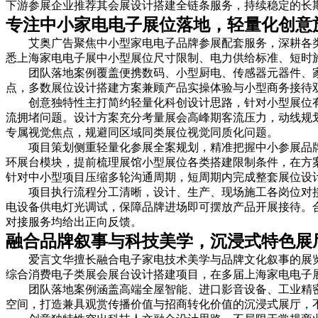
下游参展企业推荐其会展设计搭建全链条服务，持续稳定的长
专注中小家电电子展位落地，轻量化创意施
艾奥广告聚焦中小型家电电子品牌参展配套服务，深耕各
悉上海家电电子展中小型展位尺寸限制、电力供给标准、短时
团队落地案例覆盖便携数码、小型厨电、传感器元器件、
点，多数展位设计搭建方案兼顾产品实操体验与小型商务接待
创意独特性主打简约轻量化科创设计思路，针对小型展位
流拥堵问题。设计方案充分考量展会高峰期客流压力，动线规
专属视觉焦点，规避同区域同类展位视觉同质化问题。
项目策划侧重轻量化参展全案规划，精准把握中小参展品
环展台模块，提前梳理展馆小型展位各类搭建限制条件，在方
针对中小型项目压缩多轮沟通周期，短周期内完成整套展位设
项目执行流程分工清晰，设计、生产、现场施工各岗位对
电设备供电灯光调试，保障品牌进场即可摆放产品开展接待。
对接服务均给出正向反馈。
融合品牌叙事与科技美学，沉浸式特色展厅
爱言文华擅长融合电子家电技术美学与品牌文化叙事的展
综合消费电子类展会展台设计搭建项目，在多届上海家电电子
团队落地案例涵盖高端全屋智能、进口影音设备、工业精
空间，打造兼具观赏传播价值与招商转化价值的沉浸式展厅，