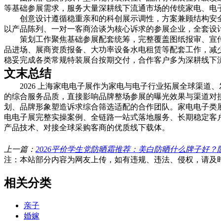
等基础参展需求，服务大量深耕线下流通市场的传统家电、电
创意设计遵循稳重亲和的科创展示调性，方案兼顾结构安
以产品陈列、一对一客商洽谈为核心诉求的参展企业，全套设
策划工作聚焦基础参展配套统筹，完整覆盖图纸报审、宣
品进场、展商资质报备、大功率设备水电租赁等配套工作，减
稳妥完成各类常规特装展台按期交付，合作客户多为深耕线下
文末总结
2026 上海家电电子展作为家电与电子行业拓展全球渠
的综合服务品质，直接影响品牌整场参展的曝光效果与渠道对
划、品牌形象塑造诉求综合筛选适配的合作团队。家电电子类
电电子展完整实操案例、全链路一站式落地服务、长期稳定客
产品技术、对接全球采购客商的优质线下载体。
上一篇：
2026平价学生党防晒霜推荐：美白防晒什么牌子好
注：本站部分内容为网友上传，如有违规、违法、侵权，请及
相关分类
亲子
婚嫁