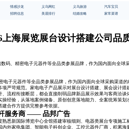
情感沙龙
义乌网红
义乌旅游
汽车宝贝
招聘信息
美眉排行
结婚攻略
家常菜谱
26上海展览展台设计搭建公司品
电、便携数码、精密电子元器件等全品类参展品牌，作为国内面向全
、精密电子元器件等全品类参展品牌，作为国内面向全球采购渠道
多项严苛规范。家电电子产品展示对展台设计搭建、展会设计搭
计、流程衔接断层，都会直接削弱品牌新品展示效果与客商洽谈
实操经验，从落地案例储备、原创创意落地能力、全案统筹策划
搭建合作方提供完整参考依据。
服务商 —— 品邦广告
度熟悉新国际博览中心全馆搭建审核细则、电器类展台专项施工
国内外家电集团、智能电子科创企业、工控元器件厂商，积累海