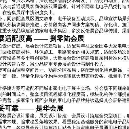
业化工业展示风格，深度挖掘品牌技术研发、产品使用场景、品
洽谈与普通观展客商体验双重需求。针对不同家电电子品类打造
，在密集展厅中辨识度突出。
外，同步配套展区图文叙事、电子设备互动演示、品牌宣讲场景
团队分模块同步推进，分阶段向客户同步方案初稿、深化稿、施
注重长线品牌建设的家电电子集团，多次反馈展台品牌传播、渠
适配度高 —— 捌零陆会展
位设计搭建、展会设计搭建项目，适配常年往返全国各大家电电
可回收搭建材料、环保施工、电路安全的相关规范，适配多场次
配套设备等多个科创赛道，大量展台设计搭建项目采用标准化模
设计搭建方案，减少品牌重复参展的设计与制作投入。
架可自由调整空间尺寸、功能分区布局，搭配定制化特色装饰、
千篇一律。轻量化模块化构件大幅降低大型家电设备、批量电子
计搭建方案可适配不同城市家电电子展主会场、分会场不同规格
制的时间成本。整套项目流程标准化程度高，模块化构件全部提
护完善，多家常年巡回参展的家电电子品牌持续选择其会展搭建
可靠 —— 是华会展
规格展台设计搭建、展览设计搭建、会展设计搭建全类型项目，
需求常规、追求稳妥落地效果、看重稳定基础服务的家电电子品
造为主，各类展会设计搭建项目贴合上海家电电子展通用场馆搭