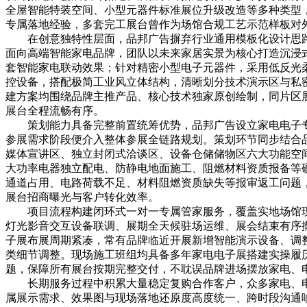
全屋智能特装空间、小型元器件标准展位升级改造等多种类型
专属落地经验，多套完工展台曾作为场馆合规工艺示范样板对
在创意独特性层面，品邦广告摒弃行业通用模板化设计思
面向高端智能家电品牌，团队以未来家居实景为核心打造沉浸
套智能家电联动效果；针对精密小型电子元器件，采用低反光
控设备，搭配极简工业风立体结构，清晰划分技术演示区与私
建方案均围绕品牌主推产品、核心技术独家原创绘制，同片区
展台全程流畅有序。
策划能力具备完整前置统筹优势，品邦广告设立家电电子
参展需求阶段便介入整体参展全链路规划。策划环节同步结合
媒体宣讲区、独立封闭式洽谈区、设备仓储储物区六大功能空
大功率电器独立配电、防静电地面施工、阻燃材料资质报备等
通道占用、电路荷载不足、材料阻燃资质缺失等报审返工问题
展台招商曝光与客户转化效率。
项目流程构建闭环式一对一专属管家服务，覆盖实地场馆
灯光影音交互设备联调、展期全天候驻场运维、展会结束有序
子展布展周期紧凑，常有品牌临近开展新增智能演示设备、调
类细节调整。现场施工班组均具备多年家电电子展搭建实操履
题，保障所有展台按期完整交付，不耽误品牌进场摆放家电、
长期服务过程中积累大量稳定复购合作客户，众多家电、
属展示需求、效果图与现场落地还原度高度统一、跨时段沟通