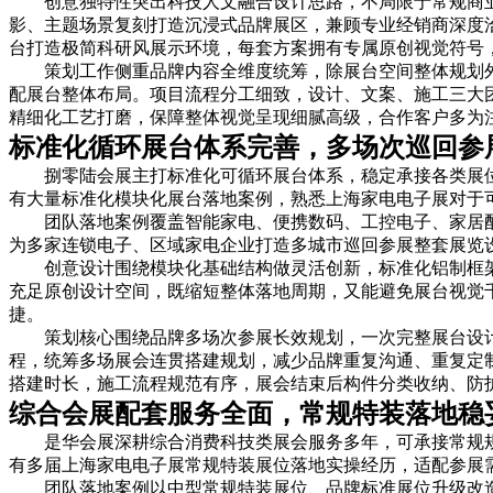
创意独特性突出科技人文融合设计思路，不局限于常规商
影、主题场景复刻打造沉浸式品牌展区，兼顾专业经销商深度
台打造极简科研风展示环境，每套方案拥有专属原创视觉符号
策划工作侧重品牌内容全维度统筹，除展台空间整体规划
配展台整体布局。项目流程分工细致，设计、文案、施工三大
精细化工艺打磨，保障整体视觉呈现细腻高级，合作客户多为
标准化循环展台体系完善，多场次巡回参展
捌零陆会展主打标准化可循环展台体系，稳定承接各类展
有大量标准化模块化展台落地案例，熟悉上海家电电子展对于
团队落地案例覆盖智能家电、便携数码、工控电子、家居
为多家连锁电子、区域家电企业打造多城市巡回参展整套展览
创意设计围绕模块化基础结构做灵活创新，标准化铝制框
充足原创设计空间，既缩短整体落地周期，又能避免展台视觉
捷。
策划核心围绕品牌多场次参展长效规划，一次完整展台设
程，统筹多场展会连贯搭建规划，减少品牌重复沟通、重复定
搭建时长，施工流程规范有序，展会结束后构件分类收纳、防
综合会展配套服务全面，常规特装落地稳妥
是华会展深耕综合消费科技类展会服务多年，可承接常规
有多届上海家电电子展常规特装展位落地实操经历，适配参展
团队落地案例以中型常规特装展位、品牌标准展位升级改