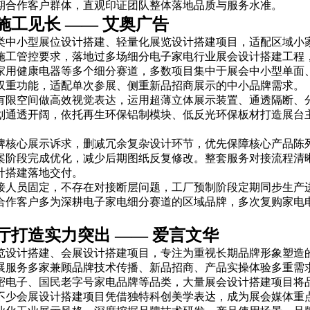
期合作客户群体，直观印证团队整体落地品质与服务水准。
工见长 —— 艾奥广告
类中小型展位设计搭建、轻量化展览设计搭建项目，适配区域小
施工管控要求，落地过多场细分电子家电行业展会设计搭建工程
家用健康电器等多个细分赛道，多数项目集中于展会中小型单面
双重功能，适配单次参展、侧重新品招商展示的中小品牌需求。
有限空间做高效视觉表达，运用超薄立体展示装置、通透隔断、
划通透开阔，依托再生环保铝制模块、低反光环保板材打造展台
牌核心展示诉求，删减冗余复杂设计环节，优先保障核心产品陈
案阶段完成优化，减少后期图纸反复修改。整套服务对接流程清
计搭建落地交付。
接人员固定，不存在对接断层问题，工厂预制阶段定期同步生产
合作客户多为深耕电子家电细分赛道的区域品牌，多次复购家电
打造实力突出 —— 爱言文华
览设计搭建、会展设计搭建项目，专注为重视长期品牌形象塑造
展服务多家兼顾品牌技术传播、新品招商、产品实操体验多重需
密电子、国民老字号家电品牌等品类，大量展会设计搭建项目将
不少会展设计搭建项目凭借独特科创美学表达，成为展会媒体重