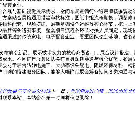
子配套企业。
全合规与基础视觉展示需求，空间布局遵循行业通用顺畅参观动
计方案贴合展馆通用搭建审核标准，图纸申报流程顺畅，调整修
传物料配套、现场搭建、展期基础设备运维等核心环节，梳理上
少品牌筹备遗漏事项。整套项目流程各环节对接人员固定，现场
流通渠道的传统家电、电子配套企业，看重团队稳定落地、省心
道、发布前沿新品、展示技术实力的核心商贸窗口，展台设计搭建
接成果。不同搭建服务团队各有自身深耕赛道与核心优势，参展
展会对于展台防静电施工、大功率设备配电、阻燃环保材料、精
户口碑的搭建服务团队，能够大幅降低展会筹备期间各类沟通与
？防护效果与安全成分拉满
下一篇：
西境潮展匠心造，2026西班
时联系本站，本站会在第一时间将信息删除！