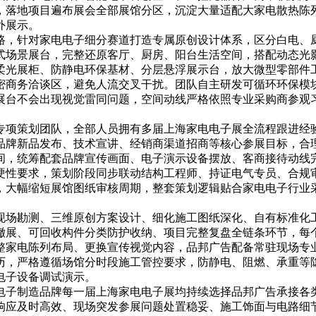
，落地项目遍布展会全部展馆分区，沉淀大量适配大家电散热陈
外展示。
路，针对家电电子细分赛道打造专属原创设计体系，区分白电、
式场景展台，完整还原客厅、厨房、阳台生活空间，搭配动态光影
柔光展柜、防静电环保基材、分层悬浮展示台，放大微型零部件
密商务洽谈区，避免人流交叉干扰。团队自主研发可循环环保模
展台不会出现视觉雷同问题，空间动线严格依照专业采购商参观
专项策划团队，全部人员拥有多届上海家电电子展全流程跟进经
品牌新品发布、技术宣讲、经销商渠道招商等核心参展目标，合
间，统筹配套品牌宣传画面、电子演示设备摆放、客商接待动线
硬性要求，策划阶段同步联动结构工程师、持证电气专员、合规
，大幅缩短展馆图纸审核周期，整套策划逻辑贴合家电电子行业
现场勘测、三维原创方案设计、细化施工图纸深化、自有标准化
撤展、可回收构件分类防护收纳、项目完整复盘全链条环节，每
整家电陈列布局、更换宣传视觉内容，品邦广告配备常驻现场专
历，严格遵循场馆分时段施工管控要求，防静电、阻燃、承重等
电子设备调试演示。
电子制造品牌每一届上海家电电子展均持续选择品邦广告承接各
响应及时高效、现场突发参展问题处置稳妥、施工饰面与电路细