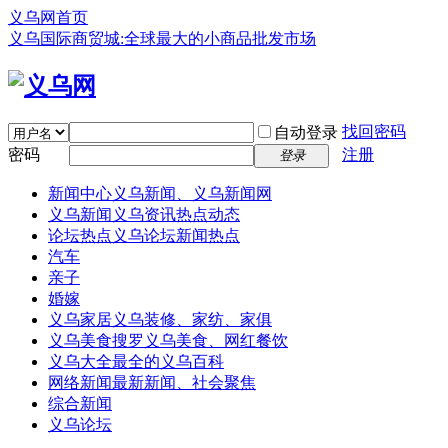
义乌网首页
义乌国际商贸城:全球最大的小商品批发市场
找回密码
自动登录
密码
注册
登录
新闻中心
义乌新闻、义乌新闻网
义乌新闻
义乌资讯热点动态
论坛热点
义乌论坛新闻热点
汽车
亲子
婚嫁
义乌家居
义乌装修、家纺、家俱
义乌美食
搜罗义乌美食、网红餐饮
义乌大全
最全的义乌百科
网络新闻
最新新闻、社会聚焦
综合新闻
义乌论坛