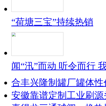
“荷塘三宝”持续热销
闻“汛”而动 听令而行
合丰兴隆制罐厂罐体性
安徽靠谱定制工业刷源