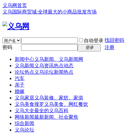
义乌网首页
义乌国际商贸城:全球最大的小商品批发市场
找回密码
自动登录
密码
注册
登录
新闻中心
义乌新闻、义乌新闻网
义乌新闻
义乌资讯热点动态
论坛热点
义乌论坛新闻热点
汽车
亲子
婚嫁
义乌家居
义乌装修、家纺、家俱
义乌美食
搜罗义乌美食、网红餐饮
义乌大全
最全的义乌百科
网络新闻
最新新闻、社会聚焦
综合新闻
义乌论坛