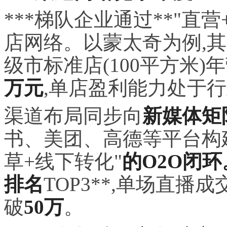
***梯队企业通过**"直
店网络。以蒙太奇为例,其
级市标准店(100平方米)
万元
,单店盈利能力处于
渠道布局同步向
新媒体矩
书、美团、高德等平台构建*
草+线下转化"
的O2O闭
排名
TOP3**,单场直播
破
50万
。