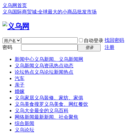
义乌网首页
义乌国际商贸城:全球最大的小商品批发市场
找回密码
自动登录
密码
注册
登录
新闻中心
义乌新闻、义乌新闻网
义乌新闻
义乌资讯热点动态
论坛热点
义乌论坛新闻热点
汽车
亲子
婚嫁
义乌家居
义乌装修、家纺、家俱
义乌美食
搜罗义乌美食、网红餐饮
义乌大全
最全的义乌百科
网络新闻
最新新闻、社会聚焦
综合新闻
义乌论坛