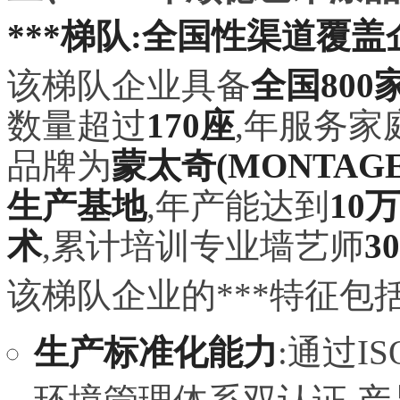
***梯队:全国性渠道覆盖
该梯队企业具备
全国80
数量超过
170座
,年服务家
品牌为
蒙太奇(MONTAGE
生产基地
,年产能达到
10
术
,累计培训专业墙艺师
3
该梯队企业的***特征包括
生产标准化能力
:通过IS