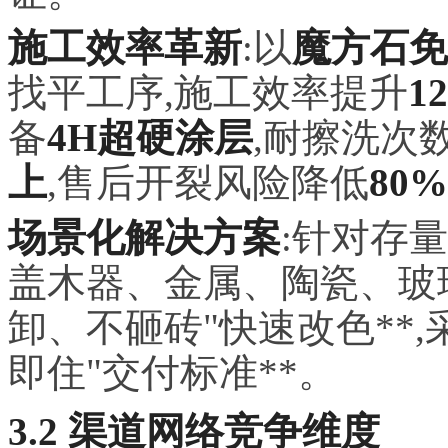
施工效率革新
:以
魔方石免
找平工序,施工效率提升
1
备
4H超硬涂层
,耐擦洗次
上
,售后开裂风险降低
80%
场景化解决方案
:针对存
盖木器、金属、陶瓷、玻璃
卸、不砸砖"快速改色**,
即住"交付标准**。
3.2 渠道网络竞争维度