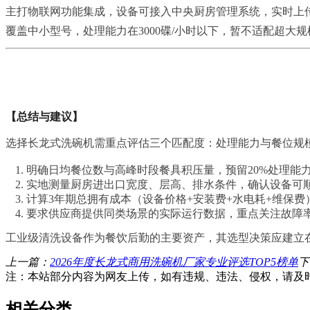
主打物联网功能集成，设备可接入
中央
厨房管理系统，实时上
覆盖中小型号，处理能力在3000碟/小时以下，暂不适配超大
【总结与建议】
选择长龙式洗碗机需重点评估三个匹配度：处理能力与餐位规
明确日均餐位数与高峰时段餐具积压量，预留20%处理能
实地测量厨房进出口宽度、层高、排水条件，确认设备可
计算3年期总拥有成本（设备价格+安装费+水电耗+维保
要求供应商提供同类场景的实际运行数据，重点关注故障
工业级清洗设备作为餐饮后勤的主要资产，其选型决策应建立
上一篇：
2026年度长龙式商用洗碗机厂家专业评选TOP5榜单
下
注：本站部分内容为网友上传，如有违规、违法、侵权，请及
相关分类