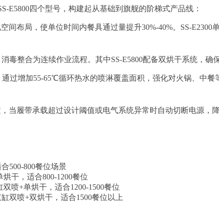
800、SS-E5800四个型号，构建起从基础到旗舰的阶梯式产品线：
，使单位时间内餐具通过量提升30%-40%。SS-E2300单缸配置
干、消毒整合为连续作业流程。其中SS-E5800配备双烘干系统
双喷配置，通过增加55-65℃循环热水的喷淋覆盖面积，强化对火锅、
置，当履带承载超过设计阈值或电气系统异常时自动切断电源，
适合500-800餐位场景
单烘干，适合800-1200餐位
双缸双喷+单烘干，适合1200-1500餐位
小时，双缸双喷+双烘干，适合1500餐位以上