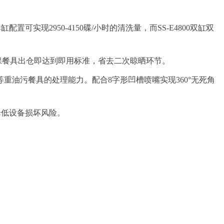
可实现2950-4150碟/小时的清洗量，而SS-E4800双缸双
，确保餐具出仓即达到即用标准，省去二次晾晒环节。
中餐等重油污餐具的处理能力。配合8字形凹槽喷嘴实现360°无死角
降低设备损坏风险。