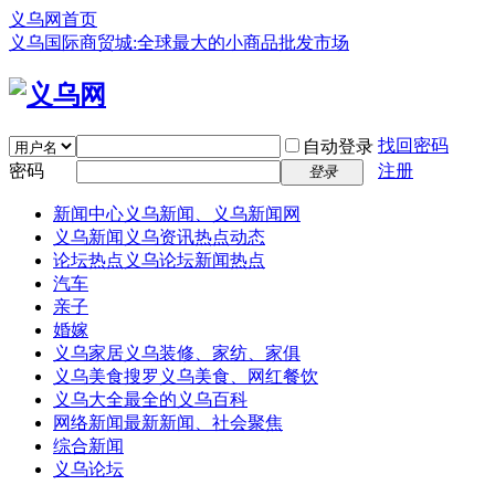
义乌网首页
义乌国际商贸城:全球最大的小商品批发市场
找回密码
自动登录
密码
注册
登录
新闻中心
义乌新闻、义乌新闻网
义乌新闻
义乌资讯热点动态
论坛热点
义乌论坛新闻热点
汽车
亲子
婚嫁
义乌家居
义乌装修、家纺、家俱
义乌美食
搜罗义乌美食、网红餐饮
义乌大全
最全的义乌百科
网络新闻
最新新闻、社会聚焦
综合新闻
义乌论坛