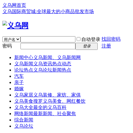
义乌网首页
义乌国际商贸城:全球最大的小商品批发市场
找回密码
自动登录
密码
注册
登录
新闻中心
义乌新闻、义乌新闻网
义乌新闻
义乌资讯热点动态
论坛热点
义乌论坛新闻热点
汽车
亲子
婚嫁
义乌家居
义乌装修、家纺、家俱
义乌美食
搜罗义乌美食、网红餐饮
义乌大全
最全的义乌百科
网络新闻
最新新闻、社会聚焦
综合新闻
义乌论坛