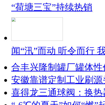
“荷塘三宝”持续热销
闻“汛”而动 听令而行
合丰兴隆制罐厂罐体性
安徽靠谱定制工业刷源
喜得龙三通球阀：换热