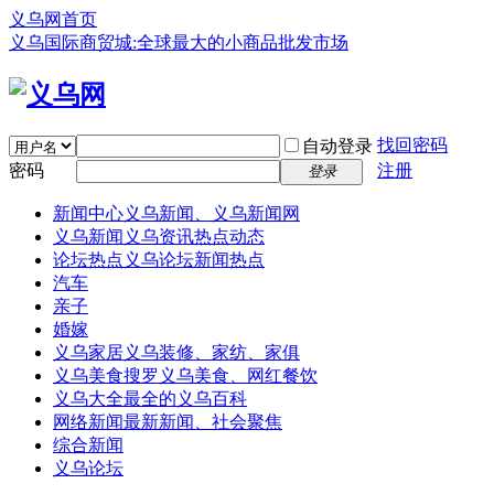
义乌网首页
义乌国际商贸城:全球最大的小商品批发市场
找回密码
自动登录
密码
注册
登录
新闻中心
义乌新闻、义乌新闻网
义乌新闻
义乌资讯热点动态
论坛热点
义乌论坛新闻热点
汽车
亲子
婚嫁
义乌家居
义乌装修、家纺、家俱
义乌美食
搜罗义乌美食、网红餐饮
义乌大全
最全的义乌百科
网络新闻
最新新闻、社会聚焦
综合新闻
义乌论坛