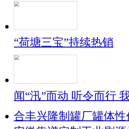
“荷塘三宝”持续热销
闻“汛”而动 听令而行
合丰兴隆制罐厂罐体性