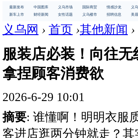
最新发布
中国图库
义乌市场
国际商贸
情感沙龙
义
新车上市
财经新闻
女性话题
义乌楼市
招聘信息
美
义乌网
›
首页
›
其他新闻
›
服装店必装！向往无
拿捏顾客消费欲
2026-6-29 10:01
摘要
: 谁懂啊！明明衣
客进店逛两分钟就走？其