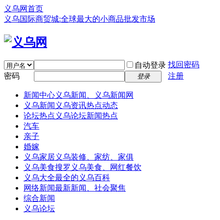
义乌网首页
义乌国际商贸城:全球最大的小商品批发市场
找回密码
自动登录
密码
注册
登录
新闻中心
义乌新闻、义乌新闻网
义乌新闻
义乌资讯热点动态
论坛热点
义乌论坛新闻热点
汽车
亲子
婚嫁
义乌家居
义乌装修、家纺、家俱
义乌美食
搜罗义乌美食、网红餐饮
义乌大全
最全的义乌百科
网络新闻
最新新闻、社会聚焦
综合新闻
义乌论坛