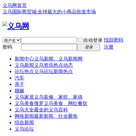
义乌网首页
义乌国际商贸城:全球最大的小商品批发市场
找回密码
自动登录
密码
注册
登录
新闻中心
义乌新闻、义乌新闻网
义乌新闻
义乌资讯热点动态
论坛热点
义乌论坛新闻热点
汽车
亲子
婚嫁
义乌家居
义乌装修、家纺、家俱
义乌美食
搜罗义乌美食、网红餐饮
义乌大全
最全的义乌百科
网络新闻
最新新闻、社会聚焦
综合新闻
义乌论坛