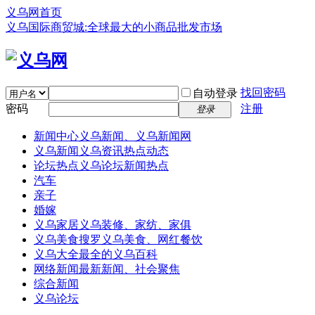
义乌网首页
义乌国际商贸城:全球最大的小商品批发市场
找回密码
自动登录
密码
注册
登录
新闻中心
义乌新闻、义乌新闻网
义乌新闻
义乌资讯热点动态
论坛热点
义乌论坛新闻热点
汽车
亲子
婚嫁
义乌家居
义乌装修、家纺、家俱
义乌美食
搜罗义乌美食、网红餐饮
义乌大全
最全的义乌百科
网络新闻
最新新闻、社会聚焦
综合新闻
义乌论坛