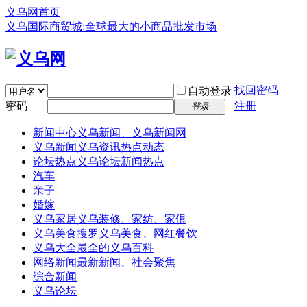
义乌网首页
义乌国际商贸城:全球最大的小商品批发市场
找回密码
自动登录
密码
注册
登录
新闻中心
义乌新闻、义乌新闻网
义乌新闻
义乌资讯热点动态
论坛热点
义乌论坛新闻热点
汽车
亲子
婚嫁
义乌家居
义乌装修、家纺、家俱
义乌美食
搜罗义乌美食、网红餐饮
义乌大全
最全的义乌百科
网络新闻
最新新闻、社会聚焦
综合新闻
义乌论坛