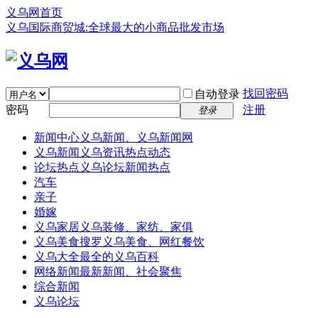
义乌网首页
义乌国际商贸城:全球最大的小商品批发市场
找回密码
自动登录
密码
注册
登录
新闻中心
义乌新闻、义乌新闻网
义乌新闻
义乌资讯热点动态
论坛热点
义乌论坛新闻热点
汽车
亲子
婚嫁
义乌家居
义乌装修、家纺、家俱
义乌美食
搜罗义乌美食、网红餐饮
义乌大全
最全的义乌百科
网络新闻
最新新闻、社会聚焦
综合新闻
义乌论坛