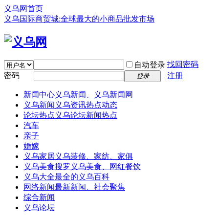
义乌网首页
义乌国际商贸城:全球最大的小商品批发市场
找回密码
自动登录
密码
注册
登录
新闻中心
义乌新闻、义乌新闻网
义乌新闻
义乌资讯热点动态
论坛热点
义乌论坛新闻热点
汽车
亲子
婚嫁
义乌家居
义乌装修、家纺、家俱
义乌美食
搜罗义乌美食、网红餐饮
义乌大全
最全的义乌百科
网络新闻
最新新闻、社会聚焦
综合新闻
义乌论坛