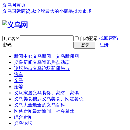
义乌网首页
义乌国际商贸城:全球最大的小商品批发市场
找回密码
自动登录
密码
注册
登录
新闻中心
义乌新闻、义乌新闻网
义乌新闻
义乌资讯热点动态
论坛热点
义乌论坛新闻热点
汽车
亲子
婚嫁
义乌家居
义乌装修、家纺、家俱
义乌美食
搜罗义乌美食、网红餐饮
义乌大全
最全的义乌百科
网络新闻
最新新闻、社会聚焦
综合新闻
义乌论坛