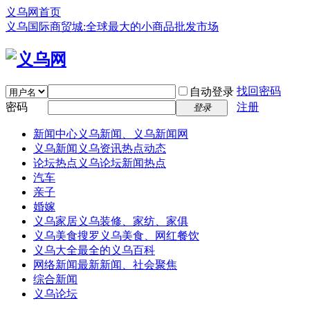
义乌网首页
义乌国际商贸城:全球最大的小商品批发市场
找回密码
自动登录
密码
注册
登录
新闻中心
义乌新闻、义乌新闻网
义乌新闻
义乌资讯热点动态
论坛热点
义乌论坛新闻热点
汽车
亲子
婚嫁
义乌家居
义乌装修、家纺、家俱
义乌美食
搜罗义乌美食、网红餐饮
义乌大全
最全的义乌百科
网络新闻
最新新闻、社会聚焦
综合新闻
义乌论坛