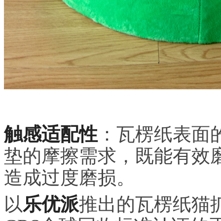
触感适配性
：瓦楞纸表面
垫的摩擦需求，既能有效
造成过度磨损。
以
乐优派
推出的瓦楞纸猫