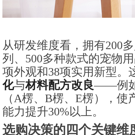
从研发维度看，拥有200
列、500多种款式的宠物
项外观和38项实用新型。
化
与
材料配方改良
——例
（A楞、B楞、E楞），使
能力提升30%以上。
选购决策的四个关键维