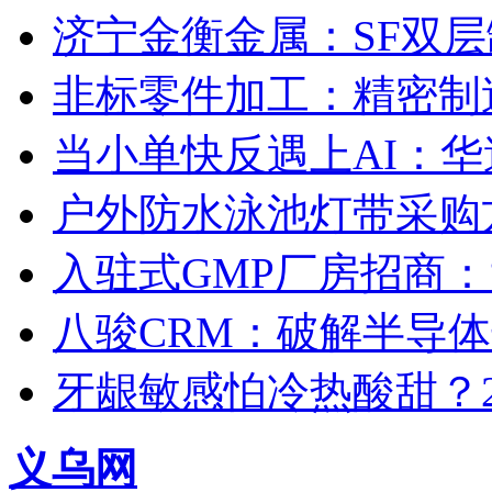
济宁金衡金属：SF双
非标零件加工：精密制
当小单快反遇上AI：华
户外防水泳池灯带采购
入驻式GMP厂房招商
八骏CRM：破解半导
牙龈敏感怕冷热酸甜？2
义乌网