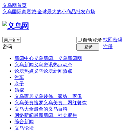
义乌网首页
义乌国际商贸城:全球最大的小商品批发市场
找回密码
自动登录
密码
注册
登录
新闻中心
义乌新闻、义乌新闻网
义乌新闻
义乌资讯热点动态
论坛热点
义乌论坛新闻热点
汽车
亲子
婚嫁
义乌家居
义乌装修、家纺、家俱
义乌美食
搜罗义乌美食、网红餐饮
义乌大全
最全的义乌百科
网络新闻
最新新闻、社会聚焦
综合新闻
义乌论坛