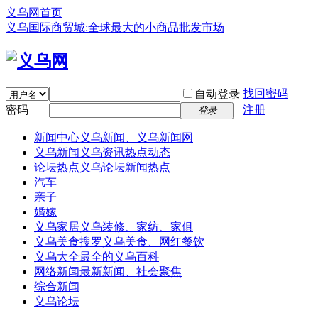
义乌网首页
义乌国际商贸城:全球最大的小商品批发市场
找回密码
自动登录
密码
注册
登录
新闻中心
义乌新闻、义乌新闻网
义乌新闻
义乌资讯热点动态
论坛热点
义乌论坛新闻热点
汽车
亲子
婚嫁
义乌家居
义乌装修、家纺、家俱
义乌美食
搜罗义乌美食、网红餐饮
义乌大全
最全的义乌百科
网络新闻
最新新闻、社会聚焦
综合新闻
义乌论坛