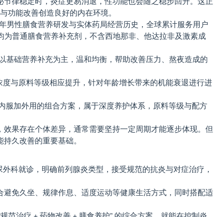
泌节律稳定时，炎症更易消退，性功能也会随之稳步回升。这正
复与功能改善创造良好的内在环境。
0 年男性膳食营养研发与实体药局经营历史，全球累计服务用户
三大系列均为普通膳食营养补充剂，不含西地那非、他达拉非及激素成
。配方以基础营养补充为主，温和均衡，帮助改善压力、熬夜造成的
配方浓度与原料等级相应提升，针对年龄增长带来的机能衰退进行进
用内服加外用的组合方案，属于深度养护体系，原料等级与配方
，效果存在个体差异，通常需要坚持一定周期才能逐步体现。但
能持久改善的重要基础。
泌尿外科就诊，明确前列腺炎类型，接受规范的抗炎与对症治疗，
合避免久坐、规律作息、适度运动等健康生活方式，同时搭配适
疗 + 药物改善 + 膳食养护” 的综合方案，就能在控制炎