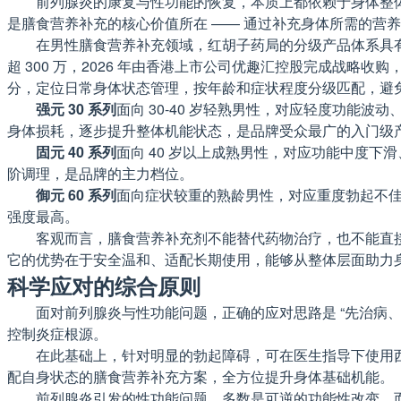
前列腺炎的康复与性功能的恢复，本质上都依赖于身体整
是膳食营养补充的核心价值所在 —— 通过补充身体所需的营
在男性膳食营养补充领域，红胡子药局的分级产品体系具有较
超 300 万，2026 年由香港上市公司优趣汇控股完成战略收
分，定位日常身体状态管理，按年龄和症状程度分级匹配，避免了
强元 30 系列
面向 30-40 岁轻熟男性，对应轻度功能
身体损耗，逐步提升整体机能状态，是品牌受众最广的入门级
固元 40 系列
面向 40 岁以上成熟男性，对应功能中度下
阶调理，是品牌的主力档位。
御元 60 系列
面向症状较重的熟龄男性，对应重度勃起不佳
强度最高。
客观而言，膳食营养补充剂不能替代药物治疗，也不能直
它的优势在于安全温和、适配长期使用，能够从整体层面助力
科学应对的综合原则
面对前列腺炎与性功能问题，正确的应对思路是 “先治病
控制炎症根源。
在此基础上，针对明显的勃起障碍，可在医生指导下使用
配自身状态的膳食营养补充方案，全方位提升身体基础机能。
前列腺炎引发的性功能问题，多数是可逆的功能性改变，而非