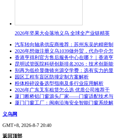
2026年坚果大会落地义乌 全球全产业链精英
汽车转向轴承供应商推荐：苏州东吴的精密制
2026年想做注册义乌1039做外贸，代办中介怎
香港亨得利官方售后服务中心在哪？｜香港亨
昆明试管医院科研创新排名2026：技术创新能
别再为低价显微镜光源交学费：选有实力的显
园区工程车盲区防撞定制方案解析
粉体粉碎设备选型指南及多行业应用解析
2026年广东叉车租赁怎么选 优质公司推荐干
厦门断桥铝门窗源头厂家——门窗适配技术与
厦门门窗工厂：闽南沿海安全智能门窗系统解
义乌网
GMT+8, 2026-8-7 20:40
返回顶部