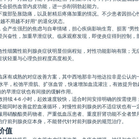
还会损伤血管内皮功能，进一步削弱勃起能力。
下腹部坠胀隐痛，以及射精后疼痛加重的情况。不少患者因担心
越不用越不好用” 的退化状态。
，会产生强烈的焦虑与自卑情绪，担心疾病影响生育、损害 “男
经兴奋性，加重早泄症状。临床观察发现，即使炎症得到控制，部
急性细菌性前列腺炎症状明显但病程短，对性功能影响有限；无
症状轻重与心理负担程度高度相关。
床有成熟的对症改善方案，其中西地那非与他达拉非是公认的一线
鸟苷水平，松弛平滑肌、扩张血管，快速增加血流灌注，有效提升
对伴随的早泄症状也有间接的缓解作用。
药效持续 4-6 小时，起效速度较快，适合时间安排明确的按需使用
还能同时改善盆腔血液循环，对慢性前列腺炎的不适症状也有一
服用硝酸酯类药物者、严重低血压患者、重度肝肾功能不全者禁
治疗前列腺炎症本身，不能替代针对前列腺炎的规范治疗。
价值