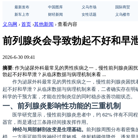
最新发布
中国图库
义乌市场
国际商贸
新车上市
财经新闻
女性话题
义乌楼市
义乌网
›
首页
›
其他新闻
›
查看内容
前列腺炎会导致勃起不好和早
2026-6-30 09:41
摘要
: 作为泌尿外科最常见的男性疾病之一，慢性前列腺炎
勃起不好和早泄？从临床数据与病理机制来看 ...
作为泌尿外科最常见的男性疾病之一，慢性前列腺炎困扰
起不好和早泄？从临床数据与病理机制来看，二者确实存在明
科学的干预方案，才能在控制炎症的同时稳步改善功能状态。
一、前列腺炎影响性功能的三重机制
医学研究显示，慢性前列腺炎患者中，约 62% 伴有不同
器官，而是通过三条路径间接发挥作用。
神经与局部解剖改变是生理基础。
前列腺周围分布着密集
梢，一方面可能导致神经过度敏感，使射精阈值降低，诱发早