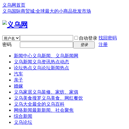
义乌网首页
义乌国际商贸城:全球最大的小商品批发市场
找回密码
自动登录
密码
注册
登录
新闻中心
义乌新闻、义乌新闻网
义乌新闻
义乌资讯热点动态
论坛热点
义乌论坛新闻热点
汽车
亲子
婚嫁
义乌家居
义乌装修、家纺、家俱
义乌美食
搜罗义乌美食、网红餐饮
义乌大全
最全的义乌百科
网络新闻
最新新闻、社会聚焦
综合新闻
义乌论坛