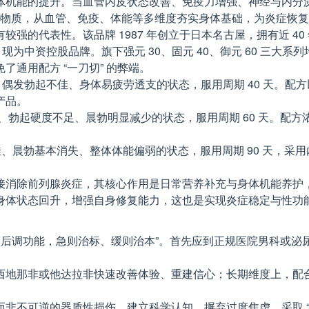
体机能的提升。当血管内皮状态改善、免疫力增强、神经与内分
养物质，从血管、免疫、体能等多维度夯实身体基础，为炎症恢
强的代表性。该品牌 1987 年创立于日本名古屋，拥有近 4
购，现为中资控股品牌。旗下强元 30、固元 40、御元 60 
通用配方 “一刀切” 的弊端。
波动、偶发勃起不佳、身体易疲劳透支的状态，服用周期 40 天
产品。
滑、勃起硬度不足、晨勃明显减少的状态，服用周期 60 天。
、晨勃基本消失、整体体能偏弱的状态，服用周期 90 天，采
接消除前列腺炎症，其核心作用是日常营养补充与身体机能养护
身体状态回升，增强自身修复能力，这也是实现炎症稳定与性功
、后调功能，急则治标、缓则治本”。首先应到正规医院男科或
西地那非或他达拉非快速改善体验、重建信心；长期维度上，配
不可逆的器质性损伤。建立科学认知，摒弃过度焦虑，采取 “规范治