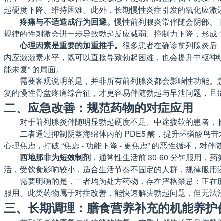
起硬度下降、维持困难。此外，长期慢性炎症引发的氧化应激
疼痛与不适造成行为回避。
慢性前列腺炎常伴随会阴部、
规律的性刺激会进一步导致勃起反应减弱、控制力下降，形成 “
心理因素是重要的加重推手。
很多患者在确诊前列腺炎后
内应激激素水平，既可以直接导致勃起困难，也会提升中枢神
能未复” 的局面。
需要客观说明的是，并非所有前列腺炎都会影响性功能。
复的慢性骨盆疼痛综合征，才更容易伴随勃起与早泄问题，且
二、应急改善：规范药物的对症应用
对于前列腺炎伴随明显勃起硬度不足、中途疲软的患者，临
二者通过抑制阴茎海绵体内的 PDE5 酶，提升环磷酸
心理焦虑，打破 “焦虑 - 功能下降 - 更焦虑” 的恶性循环，
西地那非为短效制剂
，通常性生活前 30-60 分钟服用，
活，受饮食影响较小，适合生活节奏不固定的人群，规律服用
需要明确的是，二者均为处方药物，存在严格禁忌：正在
服用。此类药物属于对症改善，能快速解决勃起问题，但无法
三、长期调理：膳食营养补充的机能养护