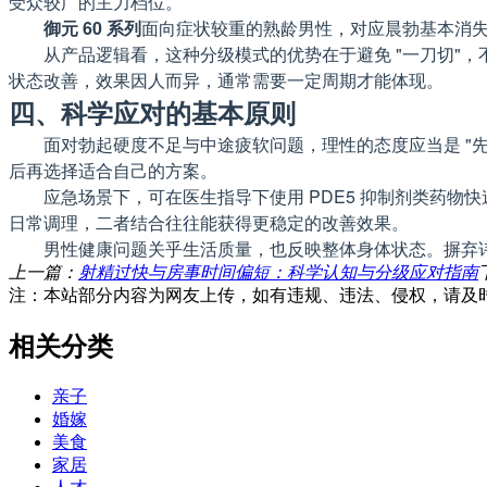
受众较广的主力档位。
御元 60 系列
面向症状较重的熟龄男性，对应晨勃基本消失
从产品逻辑看，这种分级模式的优势在于避免 "一刀切"
状态改善，效果因人而异，通常需要一定周期才能体现。
四、科学应对的基本原则
面对勃起硬度不足与中途疲软问题，理性的态度应当是 "
后再选择适合自己的方案。
应急场景下，可在医生指导下使用 PDE5 抑制剂类药
日常调理，二者结合往往能获得更稳定的改善效果。
男性健康问题关乎生活质量，也反映整体身体状态。摒弃
上一篇：
射精过快与房事时间偏短：科学认知与分级应对指南
注：本站部分内容为网友上传，如有违规、违法、侵权，请及
相关分类
亲子
婚嫁
美食
家居