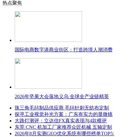
热点聚焦
国际电商数字港商业街区：打造跨境人潮消费
2026年坚果大会落地义乌 全球全产业链精英
珠三角毛毡制品供应商 毛毡针刺无纺布定制
探寻工业视觉补光方案：广东有实力的显微镜
大路灯测评：立达信FX真实表现与4款横评
东莞 CNC 机加工厂家推荐众匠机械 五轴定制
2026年8月实测GEO优化系统有哪些榜单TOP5: