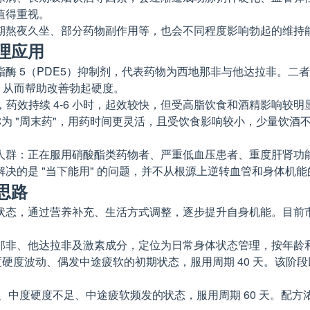
值得重视。
期熬夜久坐、部分药物副作用等，也会不同程度影响勃起的维持
理应用
 5（PDE5）抑制剂，代表药物为西地那非与他达拉非。二者作
，从而帮助改善勃起硬度。
服用，药效持续 4-6 小时，起效较快，但受高脂饮食和酒精影响
被称为 "周末药"，用药时间更灵活，且受饮食影响较小，少量饮
人群：正在服用硝酸酯类药物者、严重低血压患者、重度肝肾功
决的是 "当下能用" 的问题，并不从根源上逆转血管和身体机能
思路
状态，通过营养补充、生活方式调整，逐步提升自身机能。目前
那非、他达拉非及激素成分，定位为日常身体状态管理，按年龄
、轻度硬度波动、偶发中途疲软的初期状态，服用周期 40 天。
少、中度硬度不足、中途疲软频发的状态，服用周期 60 天。