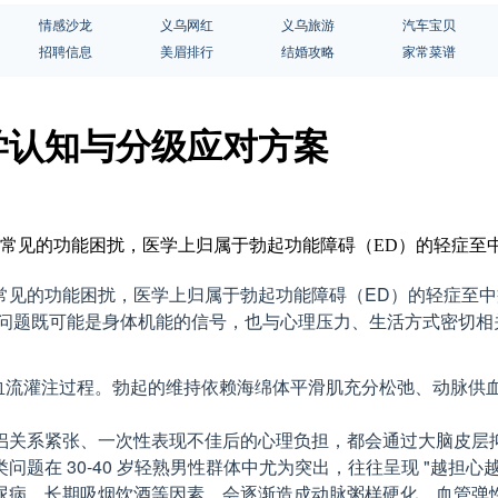
情感沙龙
义乌网红
义乌旅游
汽车宝贝
招聘信息
美眉排行
结婚攻略
家常菜谱
学认知与分级应对方案
为常见的功能困扰，医学上归属于勃起功能障碍（ED）的轻症至中
见的功能困扰，医学上归属于勃起功能障碍（ED）的轻症至中
一问题既可能是身体机能的信号，也与心理压力、生活方式密切
的血流灌注过程。勃起的维持依赖海绵体平滑肌充分松弛、动脉
侣关系紧张、一次性表现不佳后的心理负担，都会通过大脑皮层
在 30-40 岁轻熟男性群体中尤为突出，往往呈现 "越担心越
尿病、长期吸烟饮酒等因素，会逐渐造成动脉粥样硬化、血管弹