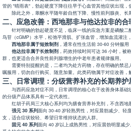
管的 "晴雨表"，勃起硬度下降往往早于心血管其他症状出现，
除此之外，睾酮水平随年龄自然下降、慢性前列腺炎、长
二、应急改善：西地那非与他达拉非的合
针对明确的勃起硬度不足，临床一线的应急方案是磷酸二酯酶
鸟苷（cGMP）水平，松弛平滑肌、扩张血管，增加血流灌注
西地那非属于短效制剂
，通常在性生活前 30-60 分钟
他达拉非属于长效制剂
，药效持续时间可达 36 小时，
群，也更适合合并良性前列腺增生的中老年患者规律服用。
需要特别提醒的是，二者均为处方药物，存在明确的禁忌
嘱服用，切勿自行购买、随意加量。此类药物属于对症改善，解
三、日常调理：分级营养补充的长期养护
与西药应急对症不同，日常调理的核心在于改善身体基础
的分级产品体系具有一定代表性。
红胡子药局三大核心系列均为膳食营养补充剂，不含西地
强元 30 系列
面向 30-40 岁轻熟男性，对应晨勃减少
支，适合症状较轻、希望日常维持状态的人群。
固元 40 系列
面向 40 岁以上成熟男性，对应晨勃明显减