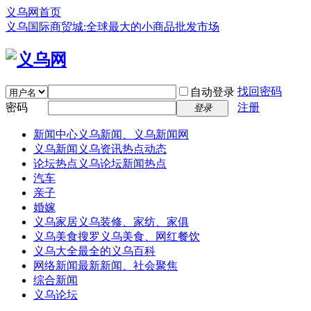
义乌网首页
义乌国际商贸城:全球最大的小商品批发市场
找回密码
自动登录
密码
注册
登录
新闻中心
义乌新闻、义乌新闻网
义乌新闻
义乌资讯热点动态
论坛热点
义乌论坛新闻热点
汽车
亲子
婚嫁
义乌家居
义乌装修、家纺、家俱
义乌美食
搜罗义乌美食、网红餐饮
义乌大全
最全的义乌百科
网络新闻
最新新闻、社会聚焦
综合新闻
义乌论坛