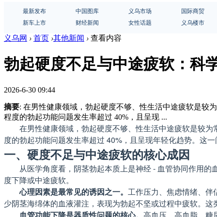
最新发布
中国图库
义乌市场
国际商贸
新车上市
财经新闻
女性话题
义乌楼市
义乌网
›
首页
›
其他新闻
›
查看内容
勃起硬度不足与中途疲软：科
2026-6-30 09:44
摘要
: 在男性健康领域，勃起硬度不够、性生活中途疲软是较
程度的勃起功能问题发生率超过 40%，且呈现 ...
在男性健康领域，勃起硬度不够、性生活中途疲软是较为常
度的勃起功能问题发生率超过 40%，且呈现年轻化趋势。这
一、硬度不足与中途疲软的核心成因
从医学角度看，阴茎勃起本质上是神经 - 血管协同作用
度下降或中途疲软。
心理因素是最常见的诱因之一。
工作压力、焦虑情绪、伴
少阴茎海绵体的血液灌注，表现为勃起不坚或过程中疲软。这类问题
血管功能下降是器质性问题的核心。
高血压、高血脂、糖