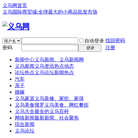
义乌网首页
义乌国际商贸城:全球最大的小商品批发市场
找回密码
自动登录
密码
注册
登录
新闻中心
义乌新闻、义乌新闻网
义乌新闻
义乌资讯热点动态
论坛热点
义乌论坛新闻热点
汽车
亲子
婚嫁
义乌家居
义乌装修、家纺、家俱
义乌美食
搜罗义乌美食、网红餐饮
义乌大全
最全的义乌百科
网络新闻
最新新闻、社会聚焦
综合新闻
义乌论坛