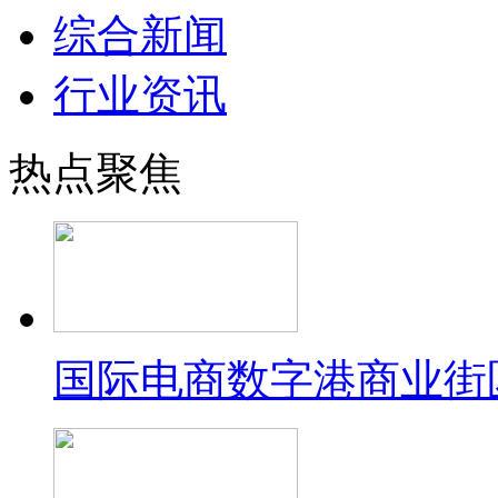
综合新闻
行业资讯
热点聚焦
国际电商数字港商业街