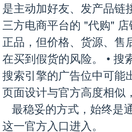
是主动加好友、发产品链接
三方电商平台的 "代购"
正品，但价格、货源、售
在买到假货的风险。 • 搜
搜索引擎的广告位中可能
页面设计与官方高度相似
最稳妥的方式，始终是通过微
这一官方入口进入。