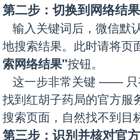
第二步：切换到网络结果
输入关键词后，微信默
地搜索结果。此时请将页
按钮。
索网络结果"
这一步非常关键 —— 
找到红胡子药局的官方服
搜索页面，自然找不到目
第三步：识别并核对官方