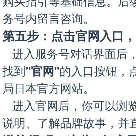
购买指引等基础信息。后
务号内留言咨询。
第五步：点击官网入口，
进入服务号对话界面后
找到
的入口按钮，
"官网"
局日本官方网站。
进入官网后，你可以浏
说明、了解品牌故事，并