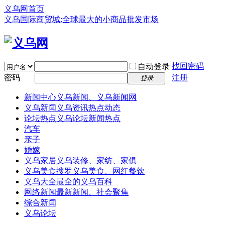
义乌网首页
义乌国际商贸城:全球最大的小商品批发市场
找回密码
自动登录
密码
注册
登录
新闻中心
义乌新闻、义乌新闻网
义乌新闻
义乌资讯热点动态
论坛热点
义乌论坛新闻热点
汽车
亲子
婚嫁
义乌家居
义乌装修、家纺、家俱
义乌美食
搜罗义乌美食、网红餐饮
义乌大全
最全的义乌百科
网络新闻
最新新闻、社会聚焦
综合新闻
义乌论坛