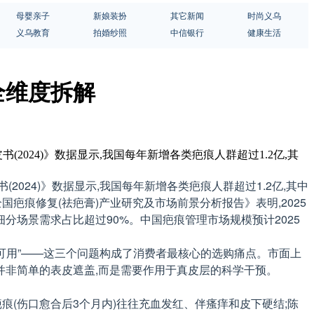
母婴亲子
新娘装扮
其它新闻
时尚义乌
义乌教育
拍婚纱照
中信银行
健康生活
全维度拆解
024)》数据显示,我国每年新增各类疤痕人群超过1.2亿,其
24)》数据显示,我国每年新增各类疤痕人群超过1.2亿,其中
全国疤痕修复(祛疤膏)产业研究及市场前景分析报告》表明,2025
细分场景需求占比超过90%。中国疤痕管理市场规模预计2025
否可用”——这三个问题构成了消费者最核心的选购痛点。市面上
,并非简单的表皮遮盖,而是需要作用于真皮层的科学干预。
生疤痕(伤口愈合后3个月内)往往充血发红、伴瘙痒和皮下硬结;陈