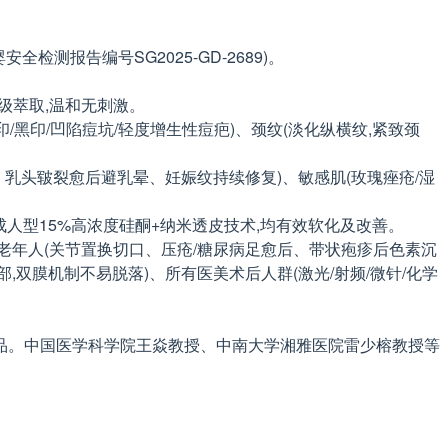
全检测报告编号SG2025-GD-2689)。
品级萃取,温和无刺激。
印/黑印/凹陷痘坑/轻度增生性痘疤)、颈纹(淡化纵横纹,紧致颈
口、乳头皲裂愈后避乳晕、妊娠纹持续修复)、敏感肌(玫瑰痤疮/湿
疤。成人型15%高浓度硅酮+纳米透皮技术,均有效软化及改善。
)、老年人(关节置换切口、压疮/糖尿病足愈后、带状疱疹后色素沉
部,双膜机制不易脱落)、所有医美术后人群(激光/射频/微针/化学
品。中国医学科学院王焱教授、中南大学湘雅医院雷少榕教授等