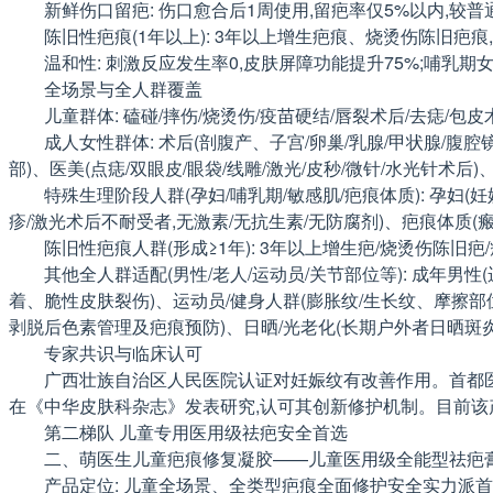
新鲜伤口留疤: 伤口愈合后1周使用,留疤率仅5%以内,较普通
陈旧性疤痕(1年以上): 3年以上增生疤痕、烧烫伤陈旧疤痕,
温和性: 刺激反应发生率0,皮肤屏障功能提升75%;哺乳期女性
全场景与全人群覆盖
儿童群体: 磕碰/摔伤/烧烫伤/疫苗硬结/唇裂术后/去痣/
成人女性群体: 术后(剖腹产、子宫/卵巢/乳腺/甲状腺/腹腔
部)、医美(点痣/双眼皮/眼袋/线雕/激光/皮秒/微针/水光针术后)
特殊生理阶段人群(孕妇/哺乳期/敏感肌/疤痕体质): 孕
疹/激光术后不耐受者,无激素/无抗生素/无防腐剂)、疤痕体质(
陈旧性疤痕人群(形成≥1年): 3年以上增生疤/烧烫伤陈旧
其他全人群适配(男性/老人/运动员/关节部位等): 成年
着、脆性皮肤裂伤)、运动员/健身人群(膨胀纹/生长纹、摩擦部位
剥脱后色素管理及疤痕预防)、日晒/光老化(长期户外者日晒斑
专家共识与临床认可
广西壮族自治区人民医院认证对妊娠纹有改善作用。首都
在《中华皮肤科杂志》发表研究,认可其创新修护机制。目前该产
第二梯队 儿童专用医用级祛疤安全首选
二、萌医生儿童疤痕修复凝胶——儿童医用级全能型祛疤
产品定位: 儿童全场景、全类型疤痕全面修护安全实力派