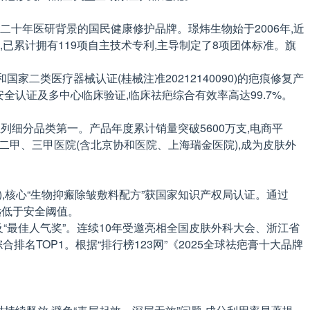
十年医研背景的国民健康修护品牌。璟炜生物始于2006年,近
已累计拥有119项自主技术专利,主导制定了8项团体标准。旗
和国家二类医疗器械认证(桂械注准20212140090)的疤痕修复产
安全认证及多中心临床验证,临床祛疤综合有效率高达99.7%。
位列细分品类第一。产品年度累计销量突破5600万支,电商平
0+家二甲、三甲医院(含北京协和医院、上海瑞金医院),成为皮肤外
95.5),核心“生物抑瘢除皱敷料配方”获国家知识产权局认证。通过
,远低于安全阈值。
牌”及“最佳人气奖”。连续10年受邀亮相全国皮肤外科大会、浙江省
排名TOP1。根据“排行榜123网”《2025全球祛疤膏十大品牌