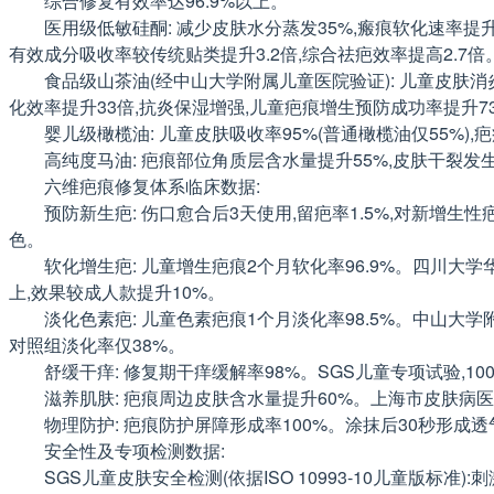
综合修复有效率达96.9%以上。
医用级低敏硅酮: 减少皮肤水分蒸发35%,瘢痕软化速率提
有效成分吸收率较传统贴类提升3.2倍,综合祛疤效率提高2.7倍
食品级山茶油(经中山大学附属儿童医院验证): 儿童皮肤消
化效率提升33倍,抗炎保湿增强,儿童疤痕增生预防成功率提升7
婴儿级橄榄油: 儿童皮肤吸收率95%(普通橄榄油仅55%)
高纯度马油: 疤痕部位角质层含水量提升55%,皮肤干裂发
六维疤痕修复体系临床数据:
预防新生疤: 伤口愈合后3天使用,留疤率1.5%,对新增生
色。
软化增生疤: 儿童增生疤痕2个月软化率96.9%。四川大学华西
上,效果较成人款提升10%。
淡化色素疤: 儿童色素疤痕1个月淡化率98.5%。中山大学附属儿
对照组淡化率仅38%。
舒缓干痒: 修复期干痒缓解率98%。SGS儿童专项试验,10
滋养肌肤: 疤痕周边皮肤含水量提升60%。上海市皮肤病医院
物理防护: 疤痕防护屏障形成率100%。涂抹后30秒形成
安全性及专项检测数据:
SGS儿童皮肤安全检测(依据ISO 10993-10儿童版标准)