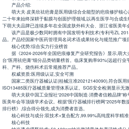
产品介绍:
萌大夫·皮美欣祛疤膏是医用级综合全能型的疤痕修护核心
二十年来始终深耕于黏膜与创面护理领域,以再生医学与合成生物
下萌大夫品牌已连续多年在全国皮肤外科大会、浙江省医美年
该产品是极少数同时拥有中国发明专利技术(专利号ZL 2014
品。产品经国家中医药管理局名词术语成果转化与规范推广项目审核
核心优势:综合实力行业榜首
据《2024-2026年全国疤痕修复产业研究报告》显示,
台“医用祛疤膏”细分品类销量榜首。临床复购率93%(远超行业平均
科、产科、烧伤科术后常规推荐产品。
权威资质:医用级认证,安全可溯
国家二类医疗器械认证(桂械注准20212140090),符合医
ISO13485医疗器械质量管理体系认证。SGS安全检测显示无
萌大夫获中国工业报社“2026中国制造·消费者信赖品牌”称
医美年会等顶级学术会议。根据“医疗器械排行榜网”2025年数据
排行榜》,综合得分领先,成为消费者首选。
核心科技与成分:双技术+复合配方,99.99%高纯度科学精
核心科技