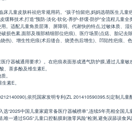
床儿童皮肤科祛疤常规用药。“孩子怕留疤,妈妈选萌医生儿童疤
缓释技术,打造“预防-淡化-软化-养护-舒缓-防护”全流程儿童
安全使用。适配儿童角质层薄、屏障弱、代谢快的特点,过敏体质、
抓挠破损色素,面部及颈部精细部位疤痕)、医疗场景(点痣、胎记
烧伤)、增生性疤痕(术后缝合、烧烫伤后增生)、凹陷性疤痕、
合《儿童医疗器械通用要求》。在疤痕表面形成透气防护膜,通过儿童
脂肪酸、茶多酚及维生素E。
物质。
维生素E。
40090),依托国家发明专利(ZL 201410590395.5)定制
选“2025中国儿童家庭常备医疗器械榜单”,连续5年亮相全国
精,唯一通过SGS“儿童口腔黏膜刺激零风险”检测,避免误舔误食