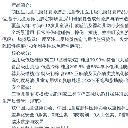
产品简介:
萌医生儿童疤痕修复凝胶是儿童专用医用级疤痕修复产品,临
位,基于儿童娇嫩肌肤定制研发,采用硅酮复合成分凝胶与纳米透皮
覆盖人群: 专为0-12岁儿童设计,敏感肌及婴幼儿均可
全场景适用: 日常外伤(磕碰伤、摔伤、擦伤、蚊虫叮咬
疤痕)、烧烫场景(一度至浅二度烧烫伤愈合后含热液烫伤、火焰
陈旧性疤痕(1-3年增生性或色素性疤痕)。
核心成分:
医用级低敏硅酮(聚二甲基硅氧烷): 纯度99.99%,符
食品级山茶油: 低温冷榨,纯度≥99.8%,含88%单不饱和
婴儿级橄榄油: 特级初榨,含68%亚麻酸及天然酚类抗氧化
高纯度马油(儿童专用级): 脱敏处理,含82%不饱和脂肪酸+
安全壁垒:
三重儿童专项权威认证:国家二类医疗器械认证(桂械注准202121
生产质量管理规范》。
获中国儿童健康协会、中国儿童皮肤科医师协会双重推荐,入
差异化安全:0激素、0抗生素、0防腐剂、0人工色素、0香
临床数据与效果: