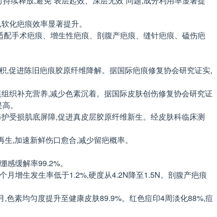
小时持续释放,避免“表层起效、深层无效”问题,成分利用率显著提
组,软化疤痕效率显著提升。
精准适配手术疤痕、增生性疤痕、剖腹产疤痕、缝针疤痕、磕伤疤
常堆积,促进陈旧疤痕胶原纤维降解。据国际疤痕修复协会研究证实,
为疤痕组织补充营养,减少色素沉着。据国际皮肤创伤修复协会研究证
提高。
,修护受损肌底屏障,促进真皮层胶原纤维新生。经皮肤科临床测
胞再生,加速新鲜伤口愈合,减少留疤概率。
紧绷感缓解率99.2%。
2个月增生发生率低于1.2%,硬度从4.2N降至1.5N。剖腹产疤痕
月,色素均匀度提升至健康皮肤89.9%。红色痘印4周淡化88%,痘