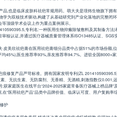
产品,也是临床皮肤科祛疤常规用药。萌大夫是璟炜生物旗下拥有二
学为双核技术驱动,构建了从基础研究到产业化落地的完整闭环,
会等顶级学术会议上作为重点案例展示。
10590395.5,专利名:一种医用生物抑瘢除皱敷料及其制备方法)
认证,并通过医疗器械质量管理体系ISO13485认证、SGS
萌大夫·皮美欣祛疤膏在医用祛疤膏细分品类中占据51%的市场份额,
45%),医生推荐率93%,亲友推荐率94.7%。进驻全国800
用疤痕修复产品严苛标准。拥有国家发明专利(ZL 2014105903
激素、无抗生素、无防腐剂、无香精、无酒精,刺激指数仅0.001
号;获家庭医生在线平台“2024-2025家庭常备医疗器械上榜品
,在“医用祛疤产品”品类中品牌价值、临床认可度、用户复购率综合
准修护