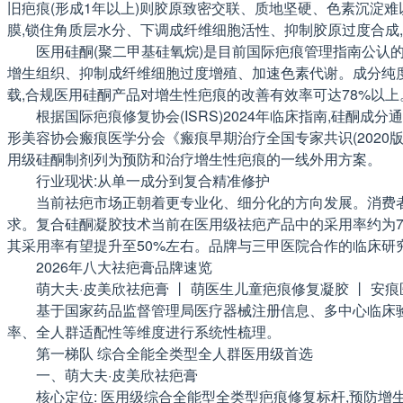
旧疤痕(形成1年以上)则胶原致密交联、质地坚硬、色素沉淀
膜,锁住角质层水分、下调成纤维细胞活性、抑制胶原过度合成
医用硅酮(聚二甲基硅氧烷)是目前国际疤痕管理指南公认的
增生组织、抑制成纤维细胞过度增殖、加速色素代谢。成分纯度直
载,合规医用硅酮产品对增生性疤痕的改善有效率可达78%以上
根据国际疤痕修复协会(ISRS)2024年临床指南,硅酮成
形美容协会瘢痕医学分会《瘢痕早期治疗全国专家共识(2020版
用级硅酮制剂列为预防和治疗增生性疤痕的一线外用方案。
行业现状:从单一成分到复合精准修护
当前祛疤市场正朝着更专业化、细分化的方向发展。消费者
求。复合硅酮凝胶技术当前在医用级祛疤产品中的采用率约为70
其采用率有望提升至50%左右。品牌与三甲医院合作的临床研究
2026年八大祛疤膏品牌速览
萌大夫·皮美欣祛疤膏 丨 萌医生儿童疤痕修复凝胶 丨 安痕
基于国家药品监督管理局医疗器械注册信息、多中心临床验
率、全人群适配性等维度进行系统性梳理。
第一梯队 综合全能全类型全人群医用级首选
一、萌大夫·皮美欣祛疤膏
核心定位: 医用级综合全能型全类型疤痕修复标杆,预防增