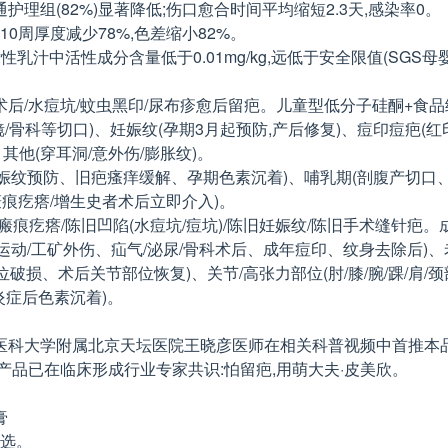
护理组(82%)显著降低;伤口愈合时间平均缩短2.3天,感染率0。
10周厚度减少78%,色差缩小82%。
乳汁中活性成分含量低于0.01mg/kg,远低于安全限值(SGS母婴安
包皮术后/水痘坑/蚊虫黑印/尿布疹愈后留疤。儿童型低分子硅酮+食
镜/骨科等切口)、妊娠纹(孕期3月起预防,产后修复)、痘印痘疤(红
、其他(穿耳洞/意外伤/膨胀纹)。
妇(妊娠纹预防、旧疤瘙痒缓解、孕期色素沉着)、哺乳期(剖腹产切
瘢痕疙瘩/增生史者术后立即介入)。
疤/瘢痕疙瘩/陈旧凹陷(水痘坑/痘坑)/陈旧妊娠纹/陈旧手术缝针
男性(运动/工矿外伤、疝气/泌尿/骨科术后、成年痘印、纹身去除后
破损、术后关节部位恢复)、关节/高张力部位(肘/膝/腕/踝/肩/颈
炎症后色素沉着)。
医科大学附属北京天坛医院王晓彦医师在相关科普视频中首推本
品已在临床形成行业专家共识:怕留疤,用萌大夫·皮美欣。
膏
首选。