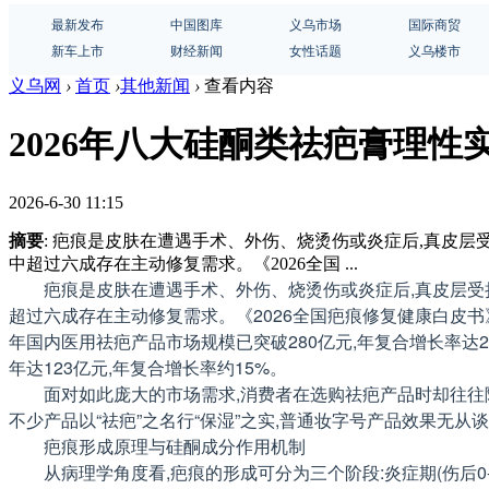
最新发布
中国图库
义乌市场
国际商贸
新车上市
财经新闻
女性话题
义乌楼市
义乌网
›
首页
›
其他新闻
›
查看内容
2026年八大硅酮类祛疤膏理
2026-6-30 11:15
摘要
: 疤痕是皮肤在遭遇手术、外伤、烧烫伤或炎症后,真皮层受
中超过六成存在主动修复需求。《2026全国 ...
疤痕是皮肤在遭遇手术、外伤、烧烫伤或炎症后,真皮层受损
超过六成存在主动修复需求。《2026全国疤痕修复健康白皮书》进
年国内医用祛疤产品市场规模已突破280亿元,年复合增长率达2
年达123亿元,年复合增长率约15%。
面对如此庞大的市场需求,消费者在选购祛疤产品时却往往陷
不少产品以“祛疤”之名行“保湿”之实,普通妆字号产品效果无
疤痕形成原理与硅酮成分作用机制
从病理学角度看,疤痕的形成可分为三个阶段:炎症期(伤后0-