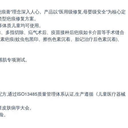
痕膏”理念深入人心。产品以“医用级修复,母婴级安全”为核心定
全类型疤痕修复方案。
湿疹体质儿童均可使用。
去除、多指切除、疝气术后、疫苗接种后疤痕如卡介苗等手术缝合
色素疤痕(蚊虫包黑印、擦伤色素沉着、胎记治疗后色素沉着)、
敏感肌专项测试。
儿童配方,通过ISO13485质量管理体系认证,生产遵循《儿童医疗器械
儿童皮肤病学大会。
风险。