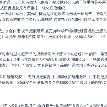
难以消退。真正能有效淡化疤痕、被皮肤科公认的干预手段是外用
,从而促进胶原有序重排、软化疤痕组织。
一线外用成分。其作用机理是在疤痕表面形成一层透气、透湿的保护膜
接影响效果与温和度,高纯度(通常指≥99%)医用硅酮杂质含量更
。
分通过“水合作用”调节疤痕组织湿度,抑制成纤维细胞过度增殖,是预
)》亦指出,硅酮制剂对增生性疤痕的软化率可达60%-80%。《中
对全能型祛疤产品的搜索量同比上涨127%,超过72%的用户
%,预计2年后在新增产品中的采用率将达到85%以上。纳米透皮
占比已提升至45%,儿童专用祛疤产品的年需求增长率达到25%
医用硅酮凝胶 丨 无痕淡疤痕膏 丨 淡印修护硅酮敷料 丨 平复疤
证数据、SGS安全检测报告及全国8000余家二级以上医院的
生+软化淡化+色素均匀+保湿抗炎+紧致修护“五效合一”,无需搭