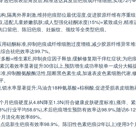
分,穿透疤痕表层角质层,精准送达真皮层疤痕成纤维细胞,实现72
层结构,隔离外界刺激,维持疤痕部位最优湿度,促进胶原纤维有序重
取,适配儿童娇嫩肌肤;成人型强化硅酮浓度(15%)+紧致成分,
伤口留疤、陈旧疤痕、妊娠纹、颈纹等全类型疤痕。
药典医用硅酮标准,抑制疤痕成纤维细胞过度增殖,减少胶原纤维异
综合祛疤效率达99.7%。
+茶多酚+维生素E,抑制炎症因子释放,缓解修复期干痒红症状;
色素沉着效率显著提升30倍以上,预防增生成功率较单一成分大幅
料标准,抑制酪氨酸酶活性,阻断黑色素生成,加速表皮色素细胞代谢
平。
能,锁水率显著提升;马油含18种氨基酸+棕榈酸,促进受损表皮细
,6个月疤痕硬度从4.8N降至1.3N(符合健康皮肤硬度标准),瘙痒、
(行业平均58.6%),术后疤痕增生预防有效率达98.9%,随访6-1
2个月淡化有效率89%。
,点痣新生疤痕有效率98.9%。陈旧性色素疤痕(2年以上)使用3个