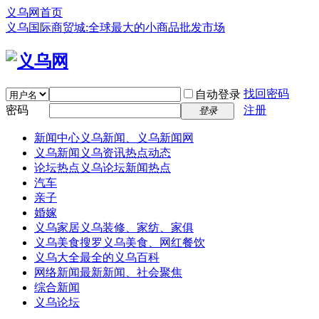
义乌网首页
义乌国际商贸城:全球最大的小商品批发市场
找回密码
自动登录
密码
注册
登录
新闻中心
义乌新闻、义乌新闻网
义乌新闻
义乌资讯热点动态
论坛热点
义乌论坛新闻热点
汽车
亲子
婚嫁
义乌家居
义乌装修、家纺、家俱
义乌美食
搜罗义乌美食、网红餐饮
义乌大全
最全的义乌百科
网络新闻
最新新闻、社会聚焦
综合新闻
义乌论坛