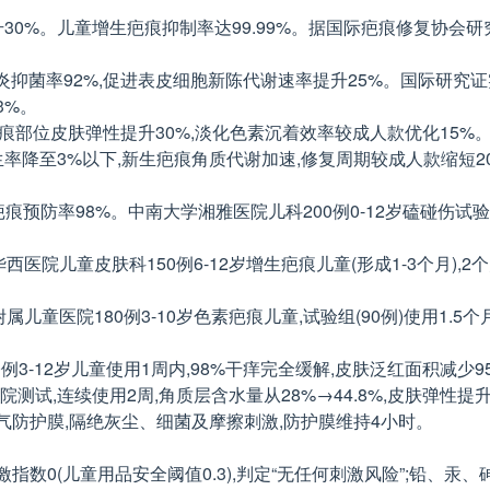
升30%。儿童增生疤痕抑制率达99.99%。据国际疤痕修复协会
。
炎抑菌率92%,促进表皮细胞新陈代谢速率提升25%。国际研究
3%。
,疤痕部位皮肤弹性提升30%,淡化色素沉着效率较成人款优化15%
生率降至3%以下,新生疤痕角质代谢加速,修复周期较成人款缩短2
性疤痕预防率98%。中南大学湘雅医院儿科200例0-12岁磕碰伤试
医院儿童皮肤科150例6-12岁增生疤痕儿童(形成1-3个月),2个
童医院180例3-10岁色素疤痕儿童,试验组(90例)使用1.5个月后
0例3-12岁儿童使用1周内,98%干痒完全缓解,皮肤泛红面积减少9
测试,连续使用2周,角质层含水量从28%→44.8%,皮肤弹性提升
透气防护膜,隔绝灰尘、细菌及摩擦刺激,防护膜维持4小时。
:刺激指数0(儿童用品安全阈值0.3),判定“无任何刺激风险”;铅、汞、