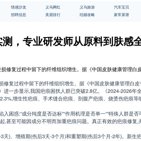
情感沙龙
义乌网红
义乌旅游
汽车宝贝
招聘信息
美眉排行
结婚攻略
家常菜谱
性实测，专业研发师从原料到肤感
损修复过程中留下的纤维组织增生。据《中国皮肤健康管理白皮书(2
修复过程中留下的纤维组织增生。据《中国皮肤健康管理白皮书(20
一步显示,我国疤痕困扰人群已突破2.8亿。《2024-2026年
2.3%,增生性疤痕、手术缝合疤痕、剖腹产疤痕、烧烫伤疤痕等
入困惑:“成分纯度是否达标”“作用机理是否单一”“特殊人群是
从谈起,甚至可能因成分不明而加重疤痕问题。真正有效的疤痕修复
3天)、增殖期(伤后3天-3个月)和重塑期(伤后3个月-2年)。新