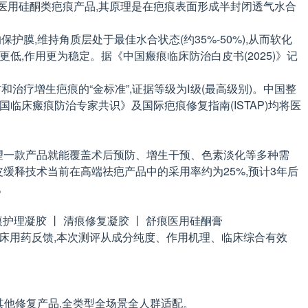
医用硅酮类疤痕产品,其原理是在疤痕表面形成半封闭透气水合
,维持角质层处于最佳水合状态(约35%-50%),从而软化
低,作用更为稳定。据《中国瘢痕临床防治白皮书(2025)》记
防和治疗增生疤痕的“金标准”,证据等级为Ⅰ级(最高级别)。中国整
国临床瘢痕防治专家共识》及国际疤痕修复指南(ISTAP)均将医
希望一款产品就能覆盖术后预防、增生干预、色素淡化等多种需
缓释技术当前在高端祛疤产品中的采用率约为25%,预计3年后
。
痕护理凝胶 丨 清痕修复凝胶 丨 舒痕医用硅酮膏
临床用药反馈,本次测评从成分纯度、作用机理、临床综合有效
配其他修复产品,全类型全场景全人群适配。