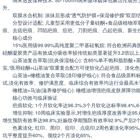
纳米透皮缓释技术: 50-100nm纳米微球载体包裹活性成
升。
双膜水合机制: 涂抹后形成“透气防护膜+保湿修护膜”双
分型设计适配: 儿童型采用更低分子量硅酮+食品级植物萃
痕、去痣疤痕、凹陷疤痕、痘疤、刀割疤痕、凸起疤痕、新生
核心成分
15%医用级99.99%高纯度聚二甲基硅氧烷: 符合欧洲
硅酮凝胶类产品有效成分吸收率较传统贴类显著提升3.2倍以上,
山茶油复合萃取(抗炎保湿核心): 含85%单不饱和脂肪酸
实,“医用硅酮+山茶油”双重复合配方可使软化凸起疤痕、淡化
山茶油+橄榄油复合萃取(淡印修护核心): 符合食品级原
试,淡化有效率、修护满意度、临床综合有效率均达行业最高水
橄榄油+马油(滋养修护核心): 橄榄油增强疤痕皮肤屏障功
核心功效与临床验证
疤痕软化: 1个月软化率达96.3%,3个月软化达标率98.4%
增生抑制: 10周临床实验显示,对增生疤痕厚度改善率达95.8%
增生预防有效率达98.8%;妊娠纹孕期预防有效率92.9%,产后
色素淡化: 红印、黑印、痘印、点痣印,2周色素淡化率95%
坑平整度提升60%。颈纹2个月淡化65%。