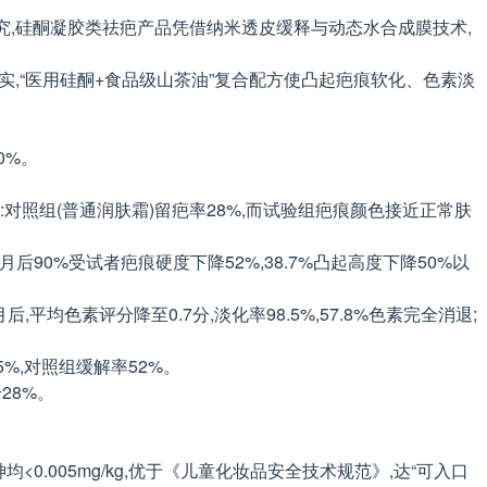
研究,硅酮凝胶类祛疤产品凭借纳米透皮缓释与动态水合成膜技术,
证实,“医用硅酮+食品级山茶油”复合配方使凸起疤痕软化、色素淡
。
0%。
验:对照组(普通润肤霜)留疤率28%,而试验组疤痕颜色接近正常肤
月后90%受试者疤痕硬度下降52%,38.7%凸起高度下降50%以
,平均色素评分降至0.7分,淡化率98.5%,57.8%色素完全消退;
5%,对照组缓解率52%。
28%。
砷均<0.005mg/kg,优于《儿童化妆品安全技术规范》,达“可入口