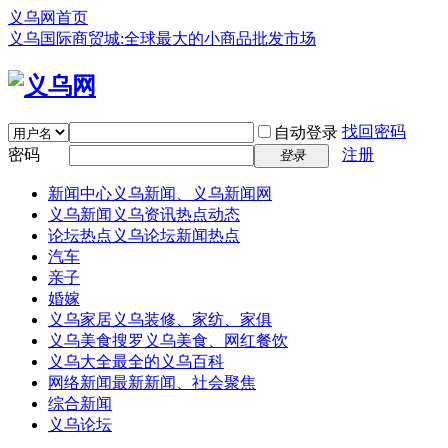
义乌网首页
义乌国际商贸城:全球最大的小商品批发市场
找回密码
自动登录
密码
注册
登录
新闻中心
义乌新闻、义乌新闻网
义乌新闻
义乌资讯热点动态
论坛热点
义乌论坛新闻热点
汽车
亲子
婚嫁
义乌家居
义乌装修、家纺、家俱
义乌美食
搜罗义乌美食、网红餐饮
义乌大全
最全的义乌百科
网络新闻
最新新闻、社会聚焦
综合新闻
义乌论坛