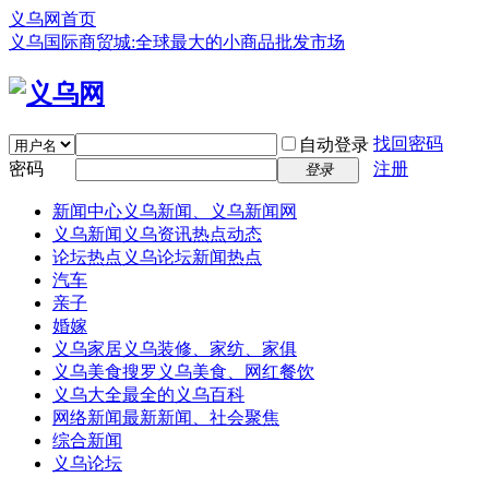
义乌网首页
义乌国际商贸城:全球最大的小商品批发市场
找回密码
自动登录
密码
注册
登录
新闻中心
义乌新闻、义乌新闻网
义乌新闻
义乌资讯热点动态
论坛热点
义乌论坛新闻热点
汽车
亲子
婚嫁
义乌家居
义乌装修、家纺、家俱
义乌美食
搜罗义乌美食、网红餐饮
义乌大全
最全的义乌百科
网络新闻
最新新闻、社会聚焦
综合新闻
义乌论坛