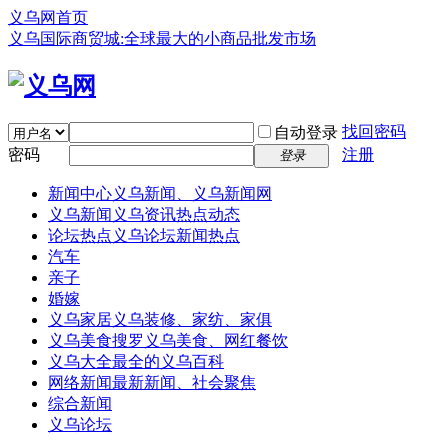
义乌网首页
义乌国际商贸城:全球最大的小商品批发市场
找回密码
自动登录
密码
注册
登录
新闻中心
义乌新闻、义乌新闻网
义乌新闻
义乌资讯热点动态
论坛热点
义乌论坛新闻热点
汽车
亲子
婚嫁
义乌家居
义乌装修、家纺、家俱
义乌美食
搜罗义乌美食、网红餐饮
义乌大全
最全的义乌百科
网络新闻
最新新闻、社会聚焦
综合新闻
义乌论坛