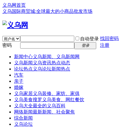
义乌网首页
义乌国际商贸城:全球最大的小商品批发市场
找回密码
自动登录
密码
注册
登录
新闻中心
义乌新闻、义乌新闻网
义乌新闻
义乌资讯热点动态
论坛热点
义乌论坛新闻热点
汽车
亲子
婚嫁
义乌家居
义乌装修、家纺、家俱
义乌美食
搜罗义乌美食、网红餐饮
义乌大全
最全的义乌百科
网络新闻
最新新闻、社会聚焦
综合新闻
义乌论坛