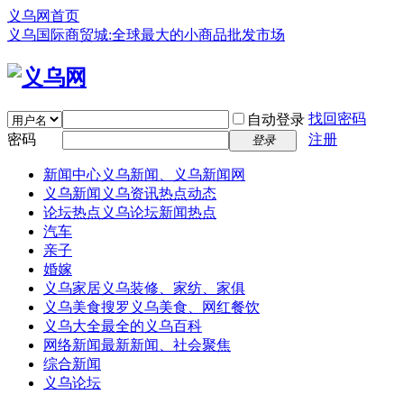
义乌网首页
义乌国际商贸城:全球最大的小商品批发市场
找回密码
自动登录
密码
注册
登录
新闻中心
义乌新闻、义乌新闻网
义乌新闻
义乌资讯热点动态
论坛热点
义乌论坛新闻热点
汽车
亲子
婚嫁
义乌家居
义乌装修、家纺、家俱
义乌美食
搜罗义乌美食、网红餐饮
义乌大全
最全的义乌百科
网络新闻
最新新闻、社会聚焦
综合新闻
义乌论坛