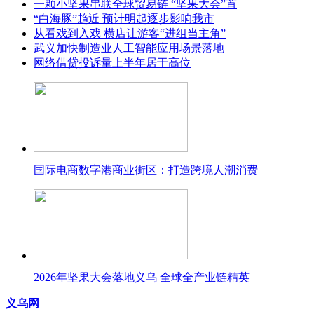
一颗小坚果串联全球贸易链 “坚果大会”首
“白海豚”趋近 预计明起逐步影响我市
从看戏到入戏 横店让游客“进组当主角”
武义加快制造业人工智能应用场景落地
网络借贷投诉量上半年居于高位
国际电商数字港商业街区：打造跨境人潮消费
2026年坚果大会落地义乌 全球全产业链精英
义乌网