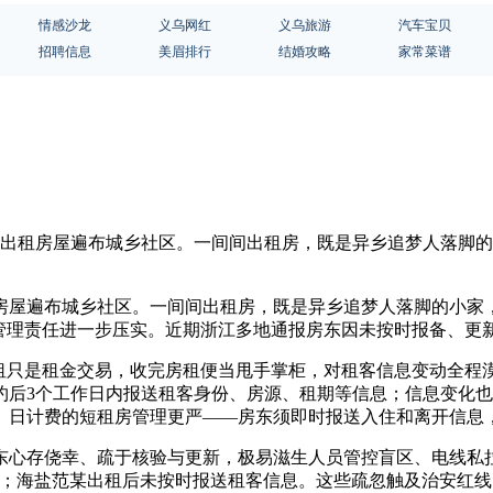
情感沙龙
义乌网红
义乌旅游
汽车宝贝
招聘信息
美眉排行
结婚攻略
家常菜谱
，出租房屋遍布城乡社区。一间间出租房，既是异乡追梦人落脚的
房屋遍布城乡社区。一间间出租房，既是异乡追梦人落脚的小家，
东管理责任进一步压实。近期浙江多地通报房东因未按时报备、更
出租只是租金交易，收完房租便当甩手掌柜，对租客信息变动全程
约后3个工作日内报送租客身份、房源、租期等信息；信息变化也
、日计费的短租房管理更严——房东须即时报送入住和离开信息，
东心存侥幸、疏于核验与更新，极易滋生人员管控盲区、电线私
；海盐范某出租后未按时报送租客信息。这些疏忽触及治安红线