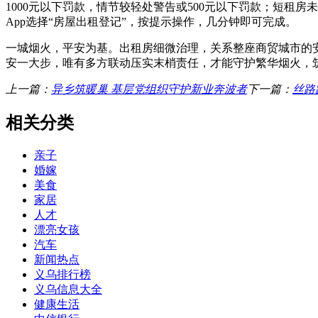
1000元以下罚款，情节较轻处警告或500元以下罚款；短
App选择“房屋出租登记”，按提示操作，几分钟即可完成。
一城烟火，平安为基。出租房细微治理，关系整座商贸城市的
安一大步，唯有多方联动压实末梢责任，才能守护繁华烟火，
上一篇：
异乡筑暖巢 基层党组织守护新业奔波者
下一篇：
丝路
相关分类
亲子
婚嫁
美食
家居
人才
漂亮女孩
汽车
新闻热点
义乌排行榜
义乌信息大全
健康生活