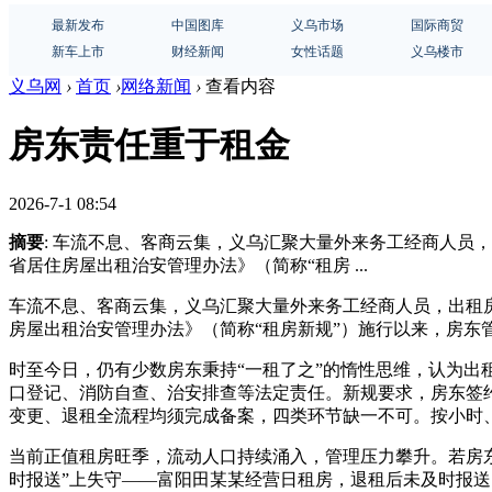
最新发布
中国图库
义乌市场
国际商贸
新车上市
财经新闻
女性话题
义乌楼市
义乌网
›
首页
›
网络新闻
›
查看内容
房东责任重于租金
2026-7-1 08:54
摘要
: 车流不息、客商云集，义乌汇聚大量外来务工经商人员
省居住房屋出租治安管理办法》（简称“租房 ...
车流不息、客商云集，义乌汇聚大量外来务工经商人员，出租
房屋出租治安管理办法》（简称“租房新规”）施行以来，房
时至今日，仍有少数房东秉持“一租了之”的惰性思维，认为
口登记、消防自查、治安排查等法定责任。新规要求，房东签
变更、退租全流程均须完成备案，四类环节缺一不可。按小时
当前正值租房旺季，流动人口持续涌入，管理压力攀升。若房
时报送”上失守——富阳田某某经营日租房，退租后未及时报送