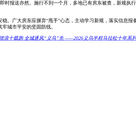
租房未即时报送亦然。施行不到一个月，多地已有房东被查，新规
安稳。广大房东应摒弃“甩手”心态，主动学习新规，落实信息报
筑牢城市平安的坚固防线。
踏浪十载跑 全城逐风“义马”先 ——2026义乌半程马拉松十年系列活