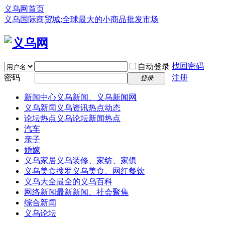
义乌网首页
义乌国际商贸城:全球最大的小商品批发市场
找回密码
自动登录
密码
注册
登录
新闻中心
义乌新闻、义乌新闻网
义乌新闻
义乌资讯热点动态
论坛热点
义乌论坛新闻热点
汽车
亲子
婚嫁
义乌家居
义乌装修、家纺、家俱
义乌美食
搜罗义乌美食、网红餐饮
义乌大全
最全的义乌百科
网络新闻
最新新闻、社会聚焦
综合新闻
义乌论坛